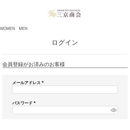
ペー
ジト
ップ
へ
WOMEN
MEN
ログイン
会員登録がお済みのお客様
メールアドレス
(
必
須
パスワード
)
(
必
須
)