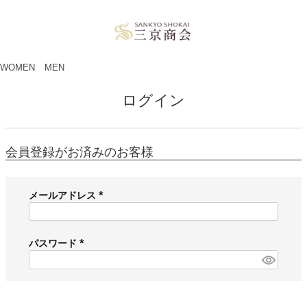
ペー
ジト
ップ
へ
WOMEN
MEN
ログイン
会員登録がお済みのお客様
メールアドレス
(
必
須
パスワード
)
(
必
須
)