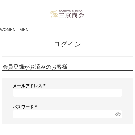
ペー
ジト
ップ
へ
WOMEN
MEN
ログイン
会員登録がお済みのお客様
メールアドレス
(
必
須
パスワード
)
(
必
須
)