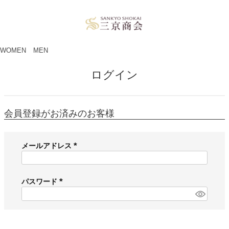
ペー
ジト
ップ
へ
WOMEN
MEN
ログイン
会員登録がお済みのお客様
メールアドレス
(
必
須
パスワード
)
(
必
須
)