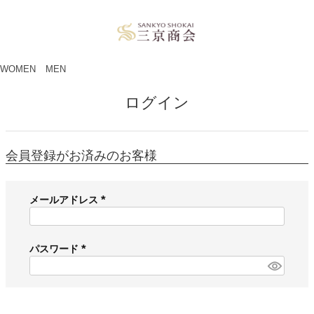
ペー
ジト
ップ
へ
WOMEN
MEN
ログイン
会員登録がお済みのお客様
メールアドレス
(
必
須
パスワード
)
(
必
須
)