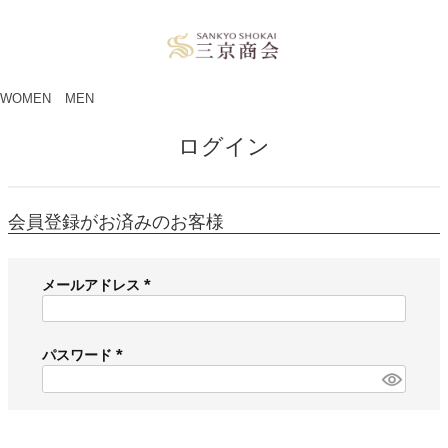
ペー
ジト
ップ
へ
WOMEN
MEN
ログイン
会員登録がお済みのお客様
メールアドレス
(
必
須
パスワード
)
(
必
須
)