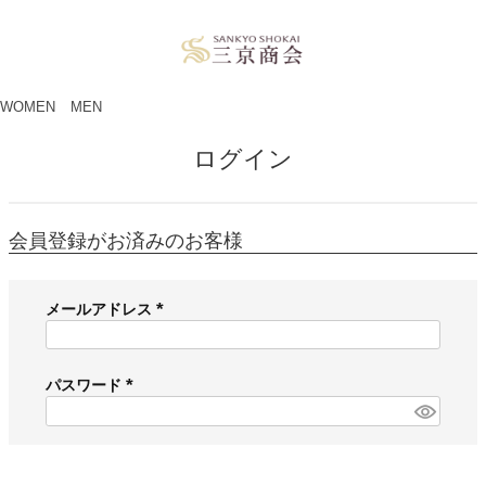
ペー
ジト
ップ
へ
WOMEN
MEN
ログイン
会員登録がお済みのお客様
メールアドレス
(
必
須
パスワード
)
(
必
須
)