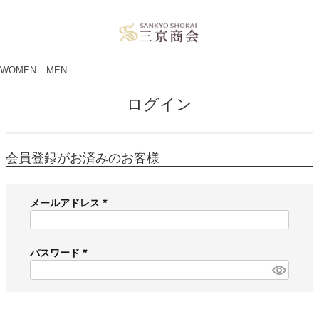
ペー
ジト
ップ
へ
WOMEN
MEN
ログイン
会員登録がお済みのお客様
メールアドレス
(
必
須
パスワード
)
(
必
須
)