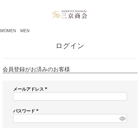
ペー
ジト
ップ
へ
WOMEN
MEN
ログイン
会員登録がお済みのお客様
メールアドレス
(
必
須
パスワード
)
(
必
須
)