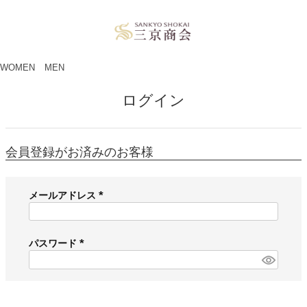
ペー
ジト
ップ
へ
WOMEN
MEN
ログイン
会員登録がお済みのお客様
メールアドレス
(
必
須
パスワード
)
(
必
須
)