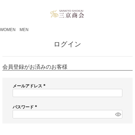
ペー
ジト
ップ
へ
WOMEN
MEN
ログイン
会員登録がお済みのお客様
メールアドレス
(
必
須
パスワード
)
(
必
須
)