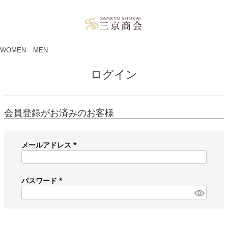
ペー
ジト
ップ
へ
WOMEN
MEN
ログイン
会員登録がお済みのお客様
メールアドレス
(
必
須
パスワード
)
(
必
須
)