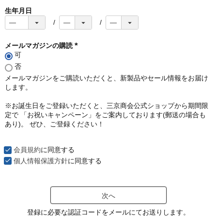
生年月日
メールマガジンの購読
可
(
必
否
須
メールマガジンをご購読いただくと、新製品やセール情報をお届け
)
します。
※お誕生日をご登録いただくと、三京商会公式ショップから期間限
定で 「お祝いキャンペーン」をご案内しております(郵送の場合も
あり)。 ぜひ、ご登録ください！
会員規約
に同意する
個人情報保護方針
に同意する
次へ
登録に必要な認証コードをメールにてお送りします。