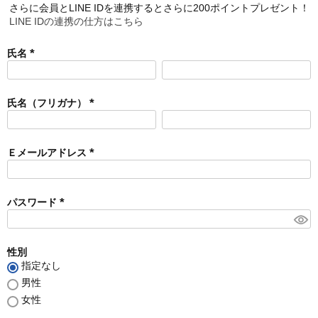
さらに会員とLINE IDを連携するとさらに200ポイントプレゼント！
LINE IDの連携の仕方はこちら
氏名
(
必
須
氏名（フリガナ）
)
(
必
須
Ｅメールアドレス
)
(
必
須
パスワード
)
(
必
須
性別
)
指定なし
男性
女性