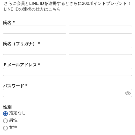
さらに会員とLINE IDを連携するとさらに200ポイントプレゼント！
LINE IDの連携の仕方はこちら
氏名
(
必
須
氏名（フリガナ）
)
(
必
須
Ｅメールアドレス
)
(
必
須
パスワード
)
(
必
須
性別
)
指定なし
男性
女性