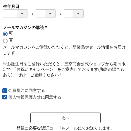
生年月日
メールマガジンの購読
可
(
必
否
須
メールマガジンをご購読いただくと、新製品やセール情報をお届け
)
します。
※お誕生日をご登録いただくと、三京商会公式ショップから期間限
定で 「お祝いキャンペーン」をご案内しております(郵送の場合も
あり)。 ぜひ、ご登録ください！
会員規約
に同意する
個人情報保護方針
に同意する
次へ
登録に必要な認証コードをメールにてお送りします。