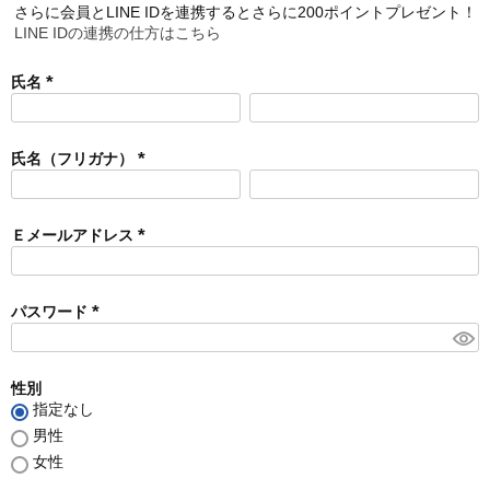
さらに会員とLINE IDを連携するとさらに200ポイントプレゼント！
LINE IDの連携の仕方はこちら
氏名
(
必
須
氏名（フリガナ）
)
(
必
須
Ｅメールアドレス
)
(
必
須
パスワード
)
(
必
須
性別
)
指定なし
男性
女性