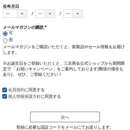
生年月日
メールマガジンの購読
可
(
必
否
須
メールマガジンをご購読いただくと、新製品やセール情報をお届け
)
します。
※お誕生日をご登録いただくと、三京商会公式ショップから期間限
定で 「お祝いキャンペーン」をご案内しております(郵送の場合も
あり)。 ぜひ、ご登録ください！
会員規約
に同意する
個人情報保護方針
に同意する
次へ
登録に必要な認証コードをメールにてお送りします。