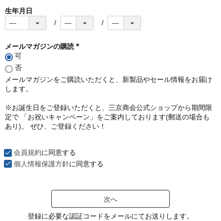
生年月日
メールマガジンの購読
可
(
必
否
須
メールマガジンをご購読いただくと、新製品やセール情報をお届け
)
します。
※お誕生日をご登録いただくと、三京商会公式ショップから期間限
定で 「お祝いキャンペーン」をご案内しております(郵送の場合も
あり)。 ぜひ、ご登録ください！
会員規約
に同意する
個人情報保護方針
に同意する
次へ
登録に必要な認証コードをメールにてお送りします。