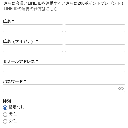
さらに会員とLINE IDを連携するとさらに200ポイントプレゼント！
LINE IDの連携の仕方はこちら
氏名
(
必
須
氏名（フリガナ）
)
(
必
須
Ｅメールアドレス
)
(
必
須
パスワード
)
(
必
須
性別
)
指定なし
男性
女性