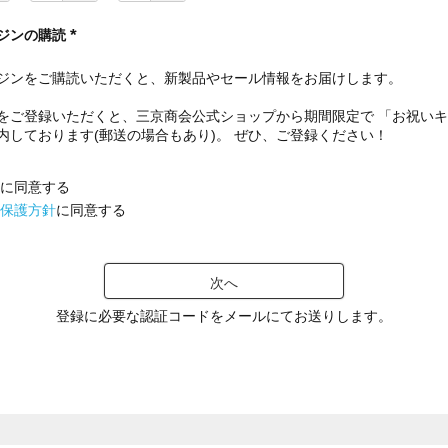
ジンの購読
(
必
ジンをご購読いただくと、新製品やセール情報をお届けします。
須
)
をご登録いただくと、三京商会公式ショップから期間限定で 「お祝い
内しております(郵送の場合もあり)。 ぜひ、ご登録ください！
に同意する
保護方針
に同意する
次へ
登録に必要な認証コードをメールにてお送りします。