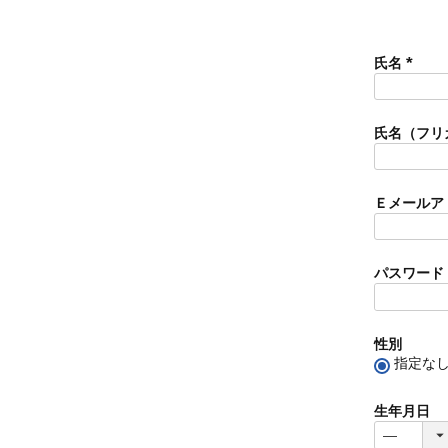
氏名
(
必
須
氏名（フリ
)
Ｅメールア
パスワード
性別
指定な
生年月日