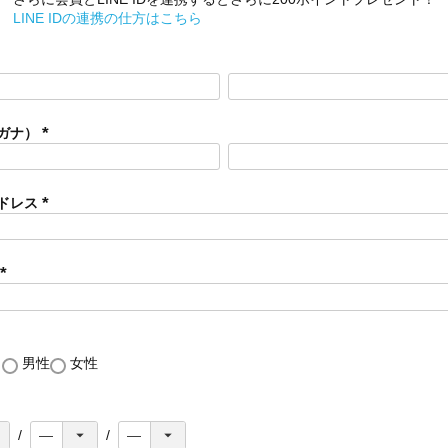
LINE IDの連携の仕方はこちら
ガナ）
(
必
須
ドレス
)
(
必
須
)
(
必
須
)
し
男性
女性