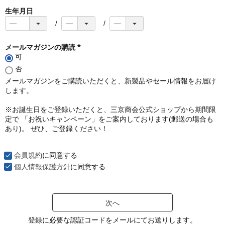
生年月日
メールマガジンの購読
可
(
必
否
須
メールマガジンをご購読いただくと、新製品やセール情報をお届け
)
します。
※お誕生日をご登録いただくと、三京商会公式ショップから期間限
定で 「お祝いキャンペーン」をご案内しております(郵送の場合も
あり)。 ぜひ、ご登録ください！
会員規約
に同意する
個人情報保護方針
に同意する
次へ
登録に必要な認証コードをメールにてお送りします。