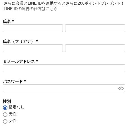
さらに会員とLINE IDを連携するとさらに200ポイントプレゼント！
LINE IDの連携の仕方はこちら
氏名
(
必
須
氏名（フリガナ）
)
(
必
須
Ｅメールアドレス
)
(
必
須
パスワード
)
(
必
須
性別
)
指定なし
男性
女性