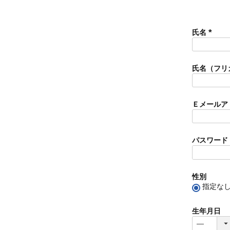
氏名
(
必
須
氏名（フリ
)
Ｅメールア
パスワード
性別
指定な
生年月日