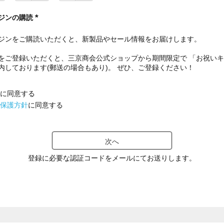
ジンの購読
(
必
ジンをご購読いただくと、新製品やセール情報をお届けします。
須
)
をご登録いただくと、三京商会公式ショップから期間限定で 「お祝い
内しております(郵送の場合もあり)。 ぜひ、ご登録ください！
に同意する
保護方針
に同意する
次へ
登録に必要な認証コードをメールにてお送りします。