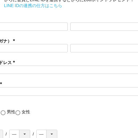
LINE IDの連携の仕方はこちら
ガナ）
(
必
須
ドレス
)
(
必
須
)
(
必
須
)
し
男性
女性