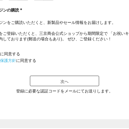
ジンの購読
(
必
ジンをご購読いただくと、新製品やセール情報をお届けします。
須
)
をご登録いただくと、三京商会公式ショップから期間限定で 「お祝い
内しております(郵送の場合もあり)。 ぜひ、ご登録ください！
に同意する
保護方針
に同意する
次へ
登録に必要な認証コードをメールにてお送りします。