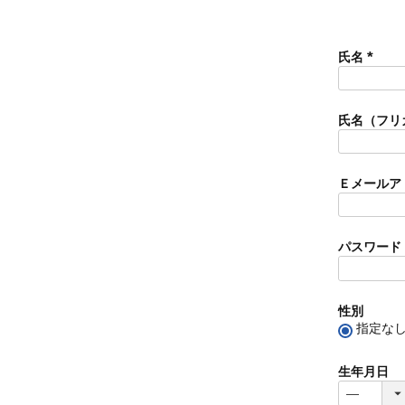
氏名
(
必
須
氏名（フリ
)
Ｅメールア
パスワード
性別
指定な
生年月日