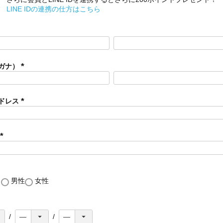
LINE IDの連携の仕方はこちら
ガナ）
(
必
須
ドレス
)
(
必
須
)
(
必
須
)
し
男性
女性