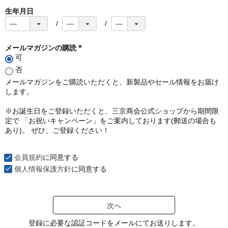
生年月日
メールマガジンの購読
可
(
必
否
須
メールマガジンをご購読いただくと、新製品やセール情報をお届け
)
します。
※お誕生日をご登録いただくと、三京商会公式ショップから期間限
定で 「お祝いキャンペーン」をご案内しております(郵送の場合も
あり)。 ぜひ、ご登録ください！
会員規約
に同意する
個人情報保護方針
に同意する
次へ
登録に必要な認証コードをメールにてお送りします。