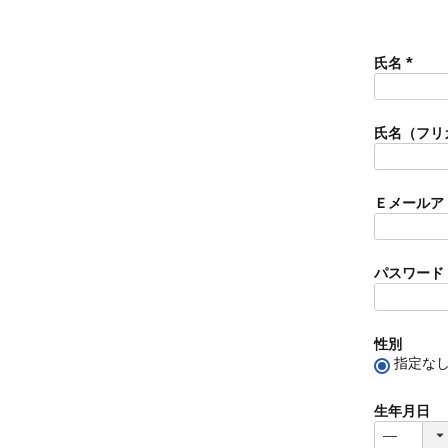
氏名
(
必
須
氏名（フリ
)
Ｅメールア
パスワード
性別
指定な
生年月日