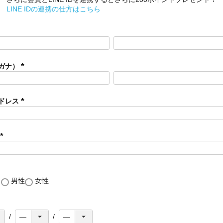
LINE IDの連携の仕方はこちら
ガナ）
(
必
須
ドレス
)
(
必
須
)
(
必
須
)
し
男性
女性