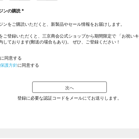
ジンの購読
(
必
ジンをご購読いただくと、新製品やセール情報をお届けします。
須
)
をご登録いただくと、三京商会公式ショップから期間限定で 「お祝い
内しております(郵送の場合もあり)。 ぜひ、ご登録ください！
に同意する
保護方針
に同意する
次へ
登録に必要な認証コードをメールにてお送りします。