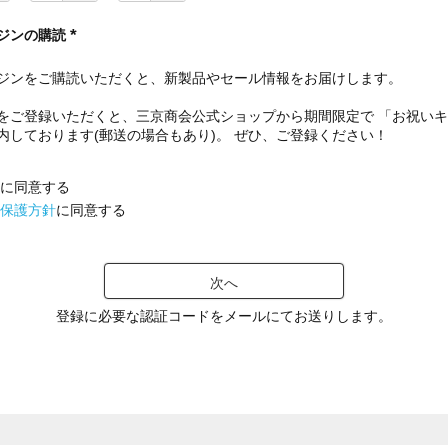
ジンの購読
(
必
ジンをご購読いただくと、新製品やセール情報をお届けします。
須
)
をご登録いただくと、三京商会公式ショップから期間限定で 「お祝い
内しております(郵送の場合もあり)。 ぜひ、ご登録ください！
に同意する
保護方針
に同意する
次へ
登録に必要な認証コードをメールにてお送りします。