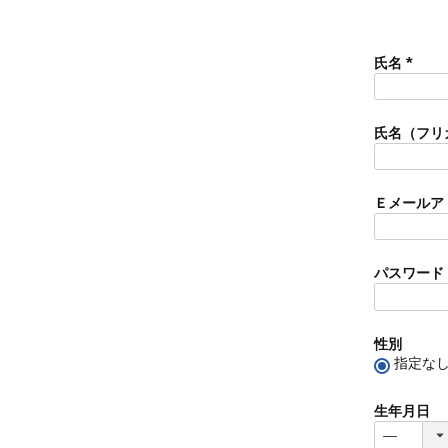
氏名
(
必
須
氏名（フリ
)
Ｅメールア
パスワード
性別
指定な
生年月日