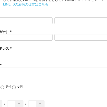
LINE IDの連携の仕方はこちら
ガナ）
(
必
須
ドレス
)
(
必
須
)
(
必
須
)
し
男性
女性