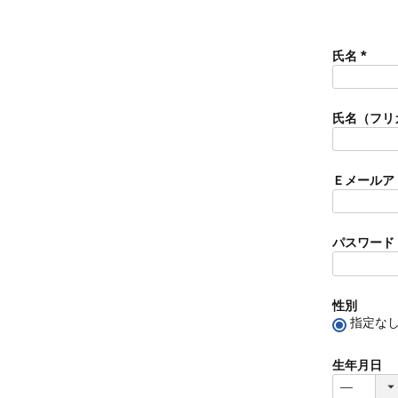
氏名
(
必
須
氏名（フリ
)
Ｅメールア
パスワード
性別
指定な
生年月日