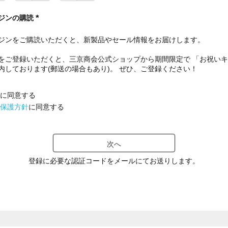
ジンの購読
(
必
ジンをご購読いただくと、新製品やセール情報をお届けします。
須
)
をご登録いただくと、三京商会公式ショップから期間限定で 「お祝い
内しております(郵送の場合もあり)。 ぜひ、ご登録ください！
に同意する
保護方針
に同意する
次へ
登録に必要な認証コードをメールにてお送りします。