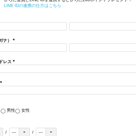
LINE IDの連携の仕方はこちら
ガナ）
(
必
須
ドレス
)
(
必
須
)
(
必
須
)
し
男性
女性