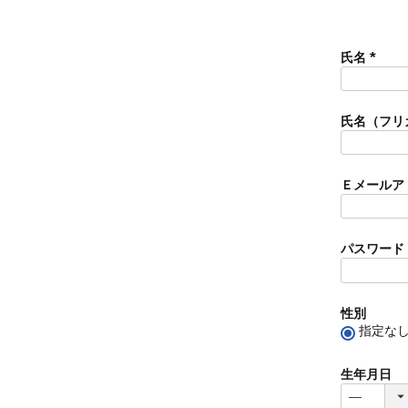
氏名
(
必
須
氏名（フリ
)
Ｅメールア
パスワード
性別
指定な
生年月日