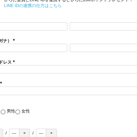
LINE IDの連携の仕方はこちら
ガナ）
(
必
須
ドレス
)
(
必
須
)
(
必
須
)
し
男性
女性