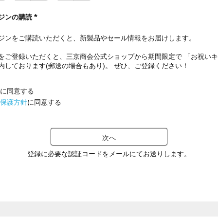
ジンの購読
(
必
ジンをご購読いただくと、新製品やセール情報をお届けします。
須
)
をご登録いただくと、三京商会公式ショップから期間限定で 「お祝い
内しております(郵送の場合もあり)。 ぜひ、ご登録ください！
に同意する
保護方針
に同意する
次へ
登録に必要な認証コードをメールにてお送りします。