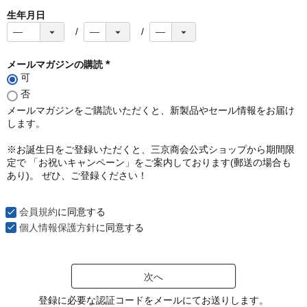
生年月日
メールマガジンの購読
可
(
必
否
須
メールマガジンをご購読いただくと、新製品やセール情報をお届け
)
します。
※お誕生日をご登録いただくと、三京商会公式ショップから期間限
定で 「お祝いキャンペーン」をご案内しております(郵送の場合も
あり)。 ぜひ、ご登録ください！
会員規約
に同意する
個人情報保護方針
に同意する
次へ
登録に必要な認証コードをメールにてお送りします。