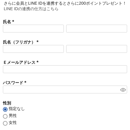
さらに会員とLINE IDを連携するとさらに200ポイントプレゼント！
LINE IDの連携の仕方はこちら
氏名
(
必
須
氏名（フリガナ）
)
(
必
須
Ｅメールアドレス
)
(
必
須
パスワード
)
(
必
須
性別
)
指定なし
男性
女性