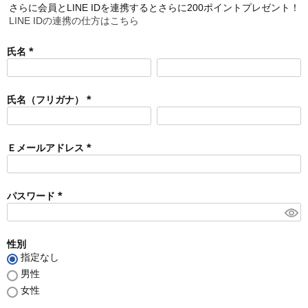
さらに会員とLINE IDを連携するとさらに200ポイントプレゼント！
LINE IDの連携の仕方はこちら
氏名
(
必
須
氏名（フリガナ）
)
(
必
須
Ｅメールアドレス
)
(
必
須
パスワード
)
(
必
須
性別
)
指定なし
男性
女性