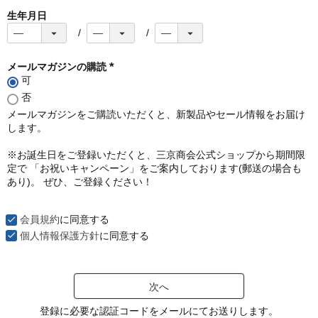
生年月日
メールマガジンの購読
可
(
必
否
須
メールマガジンをご購読いただくと、新製品やセール情報をお届け
)
します。
※お誕生日をご登録いただくと、三京商会公式ショップから期間限
定で 「お祝いキャンペーン」をご案内しております(郵送の場合も
あり)。 ぜひ、ご登録ください！
会員規約
に同意する
個人情報保護方針
に同意する
次へ
登録に必要な認証コードをメールにてお送りします。