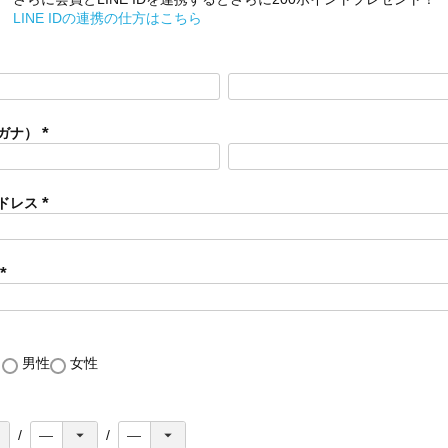
LINE IDの連携の仕方はこちら
ガナ）
(
必
須
ドレス
)
(
必
須
)
(
必
須
)
し
男性
女性