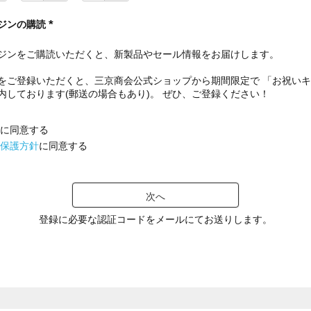
ジンの購読
(
必
ジンをご購読いただくと、新製品やセール情報をお届けします。
須
)
をご登録いただくと、三京商会公式ショップから期間限定で 「お祝い
内しております(郵送の場合もあり)。 ぜひ、ご登録ください！
に同意する
保護方針
に同意する
次へ
登録に必要な認証コードをメールにてお送りします。