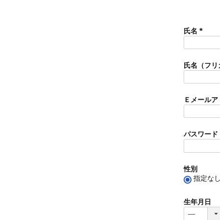
氏名
(
必
須
氏名（フリ
)
Ｅメールア
パスワード
性別
指定な
生年月日