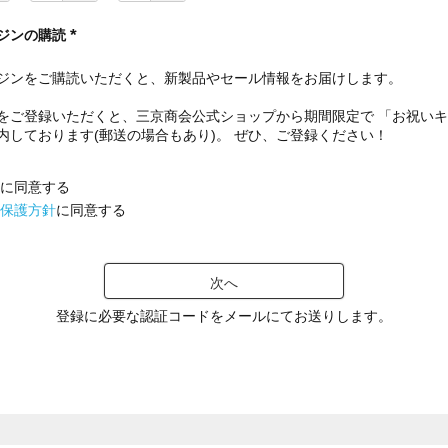
ジンの購読
(
必
ジンをご購読いただくと、新製品やセール情報をお届けします。
須
)
をご登録いただくと、三京商会公式ショップから期間限定で 「お祝い
内しております(郵送の場合もあり)。 ぜひ、ご登録ください！
に同意する
保護方針
に同意する
次へ
登録に必要な認証コードをメールにてお送りします。