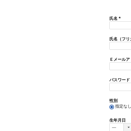
氏名
(
必
須
氏名（フリ
)
Ｅメールア
パスワード
性別
指定な
生年月日