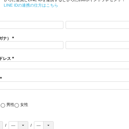
LINE IDの連携の仕方はこちら
ガナ）
(
必
須
ドレス
)
(
必
須
)
(
必
須
)
し
男性
女性