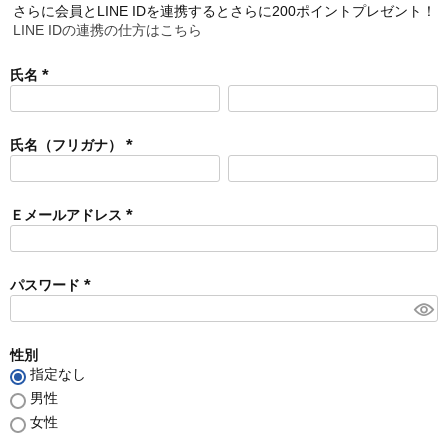
さらに会員とLINE IDを連携するとさらに200ポイントプレゼント！
LINE IDの連携の仕方はこちら
氏名
(
必
須
氏名（フリガナ）
)
(
必
須
Ｅメールアドレス
)
(
必
須
パスワード
)
(
必
須
性別
)
指定なし
男性
女性