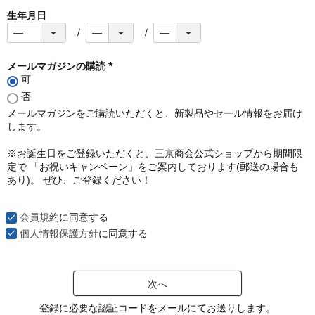
生年月日
メールマガジンの購読
可
(
必
否
須
メールマガジンをご購読いただくと、新製品やセール情報をお届け
)
します。
※お誕生日をご登録いただくと、三京商会公式ショップから期間限
定で 「お祝いキャンペーン」をご案内しております(郵送の場合も
あり)。 ぜひ、ご登録ください！
会員規約
に同意する
個人情報保護方針
に同意する
次へ
登録に必要な認証コードをメールにてお送りします。