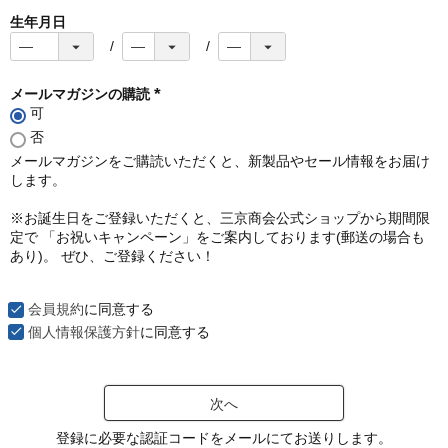
生年月日
メールマガジンの購読
可
(
必
否
須
メールマガジンをご購読いただくと、新製品やセール情報をお届け
)
します。
※お誕生日をご登録いただくと、三京商会公式ショップから期間限
定で 「お祝いキャンペーン」をご案内しております(郵送の場合も
あり)。 ぜひ、ご登録ください！
会員規約
に同意する
個人情報保護方針
に同意する
次へ
登録に必要な認証コードをメールにてお送りします。