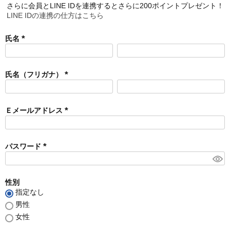
さらに会員とLINE IDを連携するとさらに200ポイントプレゼント！
LINE IDの連携の仕方はこちら
氏名
(
必
須
氏名（フリガナ）
)
(
必
須
Ｅメールアドレス
)
(
必
須
パスワード
)
(
必
須
性別
)
指定なし
男性
女性