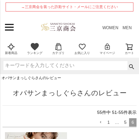
ペー
→三京商会を装った詐欺サイト・メールにご注意ください
ジト
ップ
へ
WOMEN
MEN
新着商品
ランキング
カテゴリ
お気に入り
マイページ
カート
オバサンまっしぐらさんのレビュー
オバサンまっしぐらさんのレビュー
55
件中
51
-
55
件表示
1
…
5
6