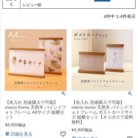
え
レビュー順
4
件中
1
-
4
件表示
【名入れ 別途購入で可能】
【名入れ 別途購入で可能】
mieno home 天然木 バインドフ
mieno home 天然木 バインドフ
ォトフレーム A4サイズ 縦横セ
ォトフレーム ポストカードサイ
ット
ズ 縦横セット【ネコポスで送料
無料】
¥
8,800
税込
¥
4,840
税込
詳細を見る