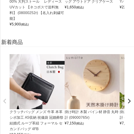
00% 大判ストール レディース
ッグ アウトドア クリアケース
Yバッグ 
UVカット 【ネコポスで送料無
¥
1,650
¥
22,000
(税込)
料】 (08000252r) 【名入れ刺繍可
能】
¥
5,900
(税込)
新着商品
クラッチバッグ メンズ 牛革 本革
掛け時計 木製 パイン材 静音 丸時
掛け時計
シボ加工 A5収納 祝儀袋 冠婚葬祭
計 (09000765r)
計 (0900
結婚式 ループ革紐 フォーマル セ
¥
7,150
¥
7,150
(税込)
(
カンドバッグ 4FB