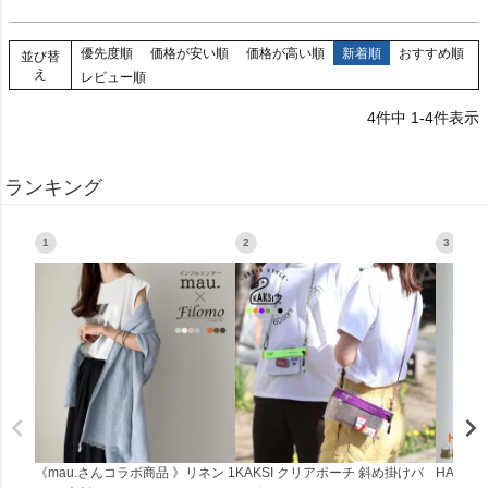
優先度順
価格が安い順
価格が高い順
新着順
おすすめ順
並び替
え
レビュー順
4
件中
1
-
4
件表示
ランキング
1
2
3
《mau.さんコラボ商品 》リネン 1
KAKSI クリアポーチ 斜め掛けバ
HALEI