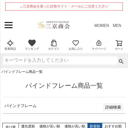
ペー
在庫なし商品
→三京商会を装った詐欺サイト・メールにご注意ください
ジト
在庫なし商品を表示しない
ップ
へ
商品番号
WOMEN
MEN
並び順
新着順
新着商品
ランキング
カテゴリ
お気に入り
マイページ
カート
登録順
価格が安い順
価格が高い順
バインドフレーム商品一覧
優先度順
レビュー順
バインドフレーム商品一覧
検索
バインドフレーム
詳細検索
優先度順
価格が安い順
価格が高い順
新着順
おすすめ順
並び替