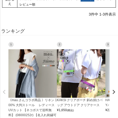
え
レビュー順
3
件中
1
-
3
件表示
ランキング
1
2
3
《mau.さんコラボ商品 》リネン 1
KAKSI クリアポーチ 斜め掛けバ
HALEI
00% 大判ストール レディース
ッグ アウトドア クリアケース
Yバッグ 
UVカット 【ネコポスで送料無
¥
1,650
¥
22,000
(税込)
料】 (08000252r) 【名入れ刺繍可