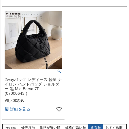
2wayバッグ レディース 軽量 ナ
イロン ハンドバッグ ショルダ
ー 黒 Mia Borsa 7F
(07000643r)
¥
8,800
税込
詳細を見る
優先度順
価格が安い順
価格が高い順
新着順
おすすめ順
並び替