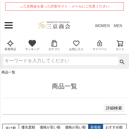
ペー
在庫なし商品
→三京商会を装った詐欺サイト・メールにご注意ください
ジト
在庫なし商品を表示しない
ップ
へ
商品番号
WOMEN
MEN
並び順
新着順
新着商品
ランキング
カテゴリ
お気に入り
マイページ
カート
登録順
価格が安い順
価格が高い順
商品一覧
優先度順
レビュー順
商品一覧
検索
詳細検索
優先度順
価格が安い順
価格が高い順
新着順
おすすめ順
並び替