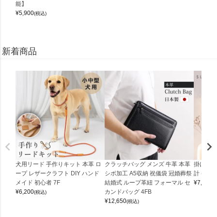
能】
¥
5,900
(税込)
新着商品
犬用リード 手作りキット 本革 ロ
クラッチバッグ メンズ 牛革 本革
掛け時計
ープ レザークラフト DIY ハンド
シボ加工 A5収納 祝儀袋 冠婚葬祭
計 (0900
メイド 初心者 7F
結婚式 ループ革紐 フォーマル セ
¥
7,150
(
¥
6,200
カンドバッグ 4FB
(税込)
¥
12,650
(税込)