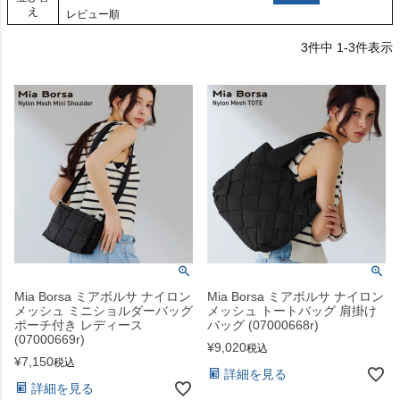
え
レビュー順
3
件中
1
-
3
件表示
Mia Borsa ミアボルサ ナイロン
Mia Borsa ミアボルサ ナイロン
メッシュ ミニショルダーバッグ
メッシュ トートバッグ 肩掛け
ポーチ付き レディース
バッグ (07000668r)
(07000669r)
¥
9,020
税込
¥
7,150
税込
詳細を見る
詳細を見る