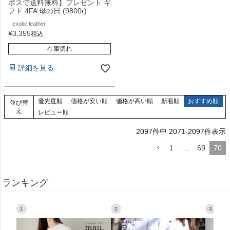
ポスで送料無料】プレゼント ギ
フト 4FA 母の日 (9800r)
exotic leather
¥
3,355
税込
在庫切れ
詳細を見る
優先度順
価格が安い順
価格が高い順
新着順
おすすめ順
並び替
え
レビュー順
2097
件中
2071
-
2097
件表示
1
…
69
70
ランキング
1
2
3