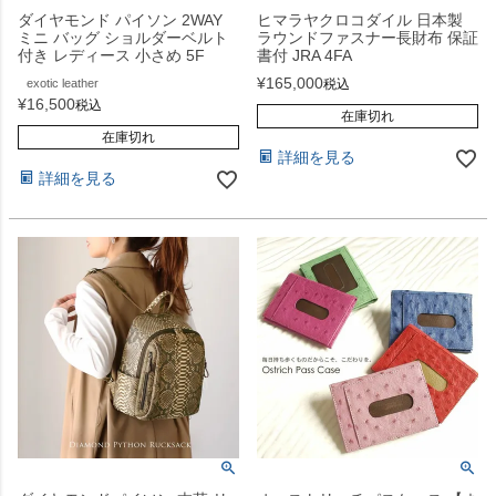
ダイヤモンド パイソン 2WAY
ヒマラヤクロコダイル 日本製
ミニ バッグ ショルダーベルト
ラウンドファスナー長財布 保証
付き レディース 小さめ 5F
書付 JRA 4FA
¥
165,000
exotic leather
税込
¥
16,500
税込
在庫切れ
在庫切れ
詳細を見る
詳細を見る