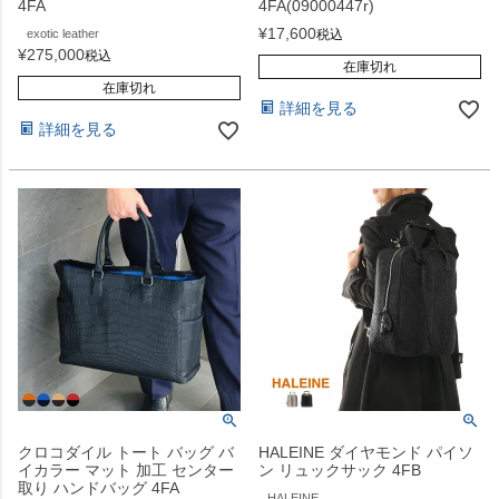
4FA
4FA(09000447r)
¥
17,600
exotic leather
税込
¥
275,000
税込
在庫切れ
在庫切れ
詳細を見る
詳細を見る
クロコダイル トート バッグ バ
HALEINE ダイヤモンド パイソ
イカラー マット 加工 センター
ン リュックサック 4FB
取り ハンドバッグ 4FA
HALEINE