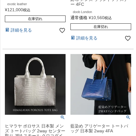
ー 4FC
exotic leather
¥
121,000
税込
doob London
通常価格
¥
10,560
税込
在庫切れ
在庫切れ
詳細を見る
詳細を見る
ヒマラヤ ポロサス 日本製 メン
藍染め アリゲーター トートバ
ズ トートバッグ 2way センター
ッグ 日本製 2way 4FA
取り JRA スモール クロコダイ