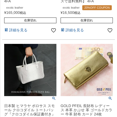
4FA
スで送料無料】 4FA
exotic leather
exotic leather
20%OFF COUPON
¥
165,000
¥
16,500
税込
税込
在庫切れ
在庫切れ
詳細を見る
詳細を見る
日本製 ヒマラヤ ポロサス スモ
GOLD PFEIL 長財布 レディー
ール クロコダイル トートバッ
ス 本革 かぶせ 革 ゴールドカラ
グ『クロコダイル保証書付き』
ー 牛革 財布 カード 24枚