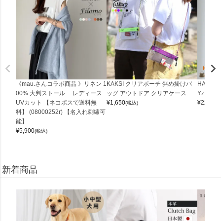
《mau.さんコラボ商品 》リネン 1
KAKSI クリアポーチ 斜め掛けバ
HALEI
00% 大判ストール レディース
ッグ アウトドア クリアケース
Yバッグ 
UVカット 【ネコポスで送料無
¥
1,650
¥
22,000
(税込)
料】 (08000252r) 【名入れ刺繍可
能】
¥
5,900
(税込)
新着商品