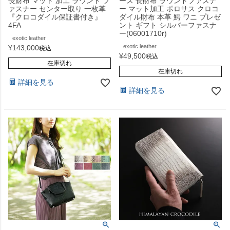
長財布 マット 加工 ラウンド フ
ース 長財布 ラウンドファスナ
ァスナー センター取り 一枚革
ー マット加工 ポロサス クロコ
『クロコダイル保証書付き』
ダイル財布 本革 鰐 ワニ プレゼ
4FA
ント ギフト シルバーファスナ
ー(06001710r)
exotic leather
exotic leather
¥
143,000
税込
¥
49,500
税込
在庫切れ
在庫切れ
詳細を見る
詳細を見る