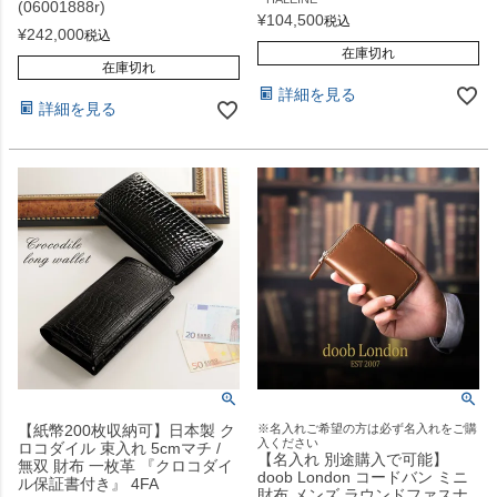
(06001888r)
¥
104,500
税込
¥
242,000
税込
在庫切れ
在庫切れ
詳細を見る
詳細を見る
【紙幣200枚収納可】日本製 ク
※名入れご希望の方は必ず名入れをご購
入ください
ロコダイル 束入れ 5cmマチ /
【名入れ 別途購入で可能】
無双 財布 一枚革 『クロコダイ
doob London コードバン ミニ
ル保証書付き』 4FA
財布 メンズ ラウンドファスナ