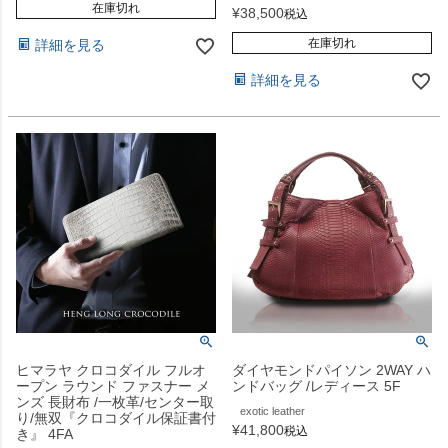
在庫切れ
¥
38,500
税込
在庫切れ
詳細を見る
詳細を見る
ヒマラヤ クロコダイル フルオ
ダイヤモンドパイソン 2WAY ハ
ープン ラウンド ファスナー メ
ンドバッグ /レディース 5F
ンズ 長財布 /一枚革/センター取
exotic leather
り/無双『クロコダイル保証書付
¥
41,800
税込
き』 4FA