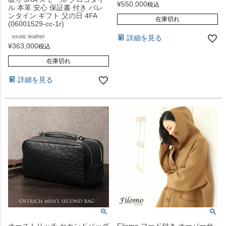
¥
550,000
税込
ル 本革 安心 保証書 付き バレ
ンタイン ギフト 父の日 4FA
在庫切れ
(06001529-cc-1r)
exotic leather
詳細を見る
¥
363,000
税込
在庫切れ
詳細を見る
オーストリッチ セカンドバッグ
Filomo フード付き オーバーサ