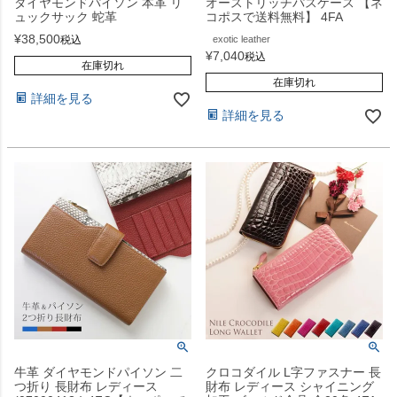
ダイヤモンドパイソン 本革 リ
オーストリッチパスケース 【ネ
ュックサック 蛇革
コポスで送料無料】 4FA
¥
38,500
税込
exotic leather
¥
7,040
税込
在庫切れ
在庫切れ
詳細を見る
詳細を見る
牛革 ダイヤモンドパイソン 二
クロコダイル L字ファスナー 長
つ折り 長財布 レディース
財布 レディース シャイニング