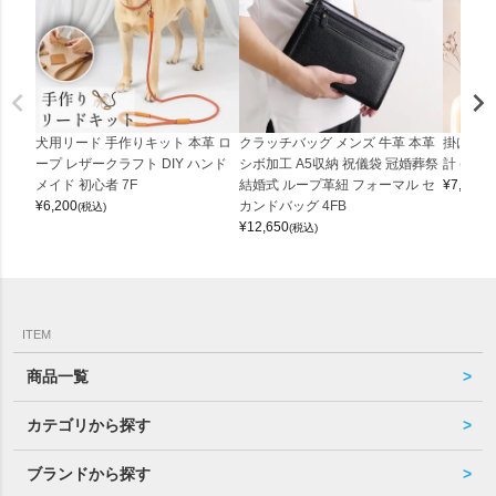
犬用リード 手作りキット 本革 ロ
クラッチバッグ メンズ 牛革 本革
掛け時計
ープ レザークラフト DIY ハンド
シボ加工 A5収納 祝儀袋 冠婚葬祭
計 (0900
メイド 初心者 7F
結婚式 ループ革紐 フォーマル セ
¥
7,150
(
¥
6,200
カンドバッグ 4FB
(税込)
¥
12,650
(税込)
ITEM
商品一覧
カテゴリから探す
ブランドから探す