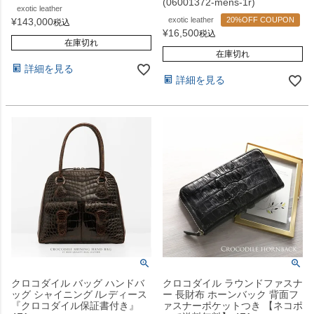
(06001372-mens-1r)
exotic leather
exotic leather
20%OFF COUPON
¥
143,000
税込
¥
16,500
税込
在庫切れ
在庫切れ
詳細を見る
詳細を見る
クロコダイル バッグ ハンドバ
クロコダイル ラウンドファスナ
ッグ シャイニング /レディース
ー 長財布 ホーンバック 背面フ
『クロコダイル保証書付き』
ァスナーポケットつき 【ネコポ