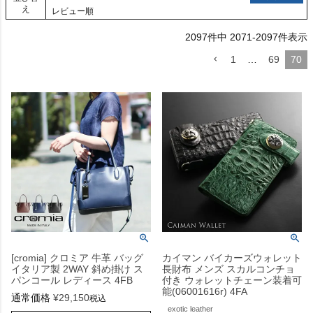
え
レビュー順
2097
件中
2071
-
2097
件表示
1
…
69
70
[cromia] クロミア 牛革 バッグ
カイマン バイカーズウォレット
イタリア製 2WAY 斜め掛け ス
長財布 メンズ スカルコンチョ
パンコール レディース 4FB
付き ウォレットチェーン装着可
能(06001616r) 4FA
通常価格
¥
29,150
税込
exotic leather