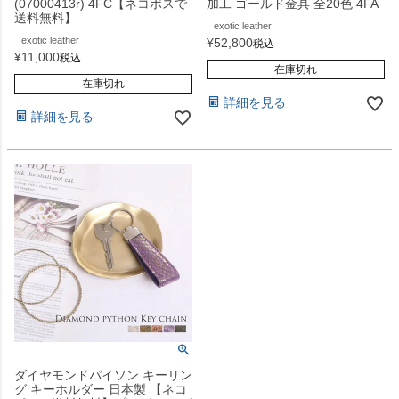
(07000413r) 4FC【ネコポスで
加工 ゴールド金具 全20色 4FA
送料無料】
exotic leather
exotic leather
¥
52,800
税込
¥
11,000
税込
在庫切れ
在庫切れ
詳細を見る
詳細を見る
ダイヤモンドパイソン キーリン
グ キーホルダー 日本製 【ネコ