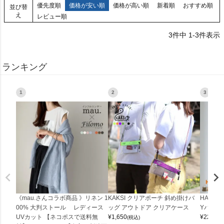
優先度順
価格が安い順
価格が高い順
新着順
おすすめ順
並び替
え
レビュー順
3
件中
1
-
3
件表示
ランキング
1
2
3
《mau.さんコラボ商品 》リネン 1
KAKSI クリアポーチ 斜め掛けバ
HALEI
00% 大判ストール レディース
ッグ アウトドア クリアケース
Yバッグ 
UVカット 【ネコポスで送料無
¥
1,650
¥
22,000
(税込)