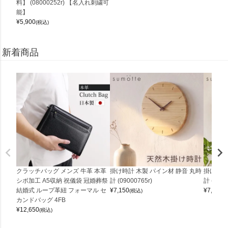
料】 (08000252r) 【名入れ刺繍可
能】
¥
5,900
(税込)
新着商品
クラッチバッグ メンズ 牛革 本革
掛け時計 木製 パイン材 静音 丸時
掛け時計
シボ加工 A5収納 祝儀袋 冠婚葬祭
計 (09000765r)
計 (0900
結婚式 ループ革紐 フォーマル セ
¥
7,150
¥
7,150
(税込)
(
カンドバッグ 4FB
¥
12,650
(税込)