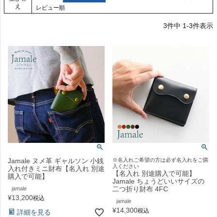
え
レビュー順
3
件中
1
-
3
件表示
Jamale ヌメ革 ギャルソン 小銭
※名入れご希望の方は必ず名入れをご購
入ください
入れ付きミニ財布【名入れ 別途
【名入れ 別途購入で可能】
購入で可能】
Jamale ちょうどいいサイズの
二つ折り財布 4FC
jamale
¥
13,200
税込
jamale
¥
14,300
税込
詳細を見る