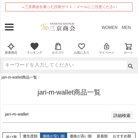
ペー
在庫なし商品
→三京商会を装った詐欺サイト・メールにご注意ください
ジト
在庫なし商品を表示しない
ップ
へ
商品番号
WOMEN
MEN
並び順
新着順
新着商品
ランキング
カテゴリ
お気に入り
マイページ
カート
登録順
価格が安い順
価格が高い順
jari-m-wallet商品一覧
優先度順
レビュー順
jari-m-wallet商品一覧
検索
jari-m-wallet
詳細検索
優先度順
価格が安い順
価格が高い順
新着順
おすすめ順
並び替