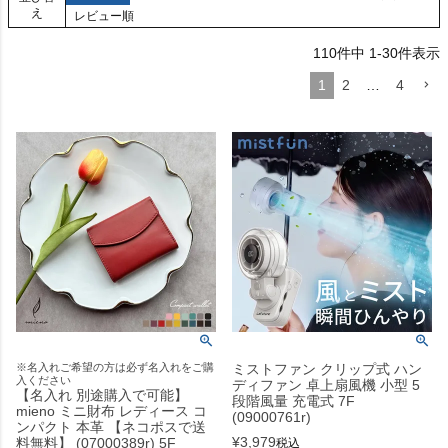
え
レビュー順
110
件中
1
-
30
件表示
1
2
…
4
※名入れご希望の方は必ず名入れをご購
ミストファン クリップ式 ハン
入ください
ディファン 卓上扇風機 小型 5
【名入れ 別途購入で可能】
段階風量 充電式 7F
mieno ミニ財布 レディース コ
(09000761r)
ンパクト 本革 【ネコポスで送
¥
3,979
料無料】 (07000389r) 5F
税込