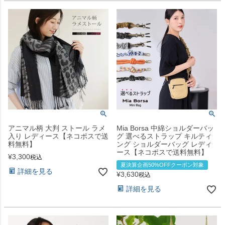
アニマル柄 大判 ストール ラメ
Mia Borsa 中綿ショルダーバッ
入り レディース【ネコポスで送
グ 選べるストラップ キルティ
料無料】
ング ショルダーバッグ レディ
ース【ネコポスで送料無料】
¥
3,300
税込
夏決算企画50%OFFクーポン対象
詳細を見る
¥
3,630
税込
詳細を見る