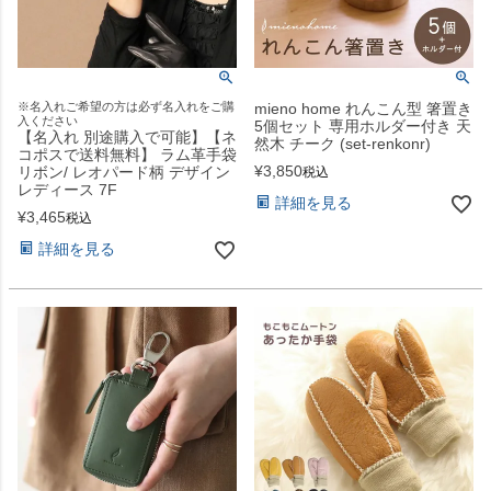
※名入れご希望の方は必ず名入れをご購
mieno home れんこん型 箸置き
入ください
5個セット 専用ホルダー付き 天
【名入れ 別途購入で可能】【ネ
然木 チーク (set-renkonr)
コポスで送料無料】 ラム革手袋
¥
3,850
リボン/ レオパード柄 デザイン
税込
レディース 7F
詳細を見る
¥
3,465
税込
詳細を見る