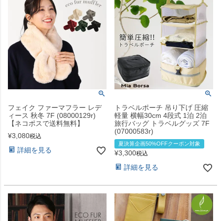
フェイク ファーマフラー レデ
トラベルポーチ 吊り下げ 圧縮
ィース 秋冬 7F (08000129r)
軽量 横幅30cm 4段式 1泊 2泊
【ネコポスで送料無料】
旅行バッグ トラベルグッズ 7F
(07000583r)
¥
3,080
税込
夏決算企画50%OFFクーポン対象
詳細を見る
¥
3,300
税込
詳細を見る