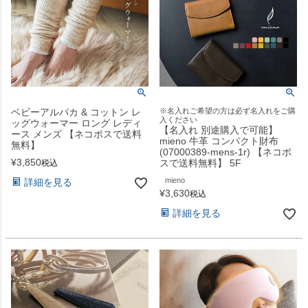
ベビーアルパカ & コットン レ
※名入れご希望の方は必ず名入れをご購
入ください
ッグウォーマー ロング レディ
【名入れ 別途購入で可能】
ース メンズ 【ネコポスで送料
mieno 牛革 コンパクト財布
無料】
(07000389-mens-1r) 【ネコポ
¥
3,850
スで送料無料】 5F
税込
mieno
詳細を見る
¥
3,630
税込
詳細を見る