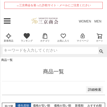
ペー
在庫なし商品
→三京商会を装った詐欺サイト・メールにご注意ください
ジト
在庫なし商品を表示しない
ップ
へ
商品番号
WOMEN
MEN
並び順
新着順
新着商品
ランキング
カテゴリ
お気に入り
マイページ
カート
登録順
価格が安い順
価格が高い順
商品一覧
優先度順
レビュー順
商品一覧
検索
詳細検索
優先度順
価格が安い順
価格が高い順
新着順
おすすめ順
並び替