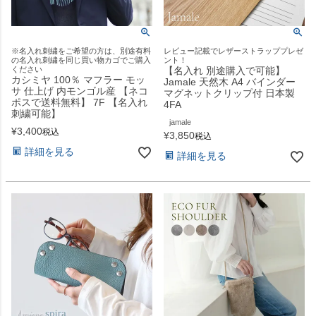
※名入れ刺繍をご希望の方は、別途有料
レビュー記載でレザーストラッププレゼ
の名入れ刺繍を同じ買い物カゴでご購入
ント！
ください
【名入れ 別途購入で可能】
カシミヤ 100％ マフラー モッ
Jamale 天然木 A4 バインダー
サ 仕上げ 内モンゴル産 【ネコ
マグネットクリップ付 日本製
ポスで送料無料】 7F 【名入れ
4FA
刺繍可能】
jamale
¥
3,400
税込
¥
3,850
税込
詳細を見る
詳細を見る