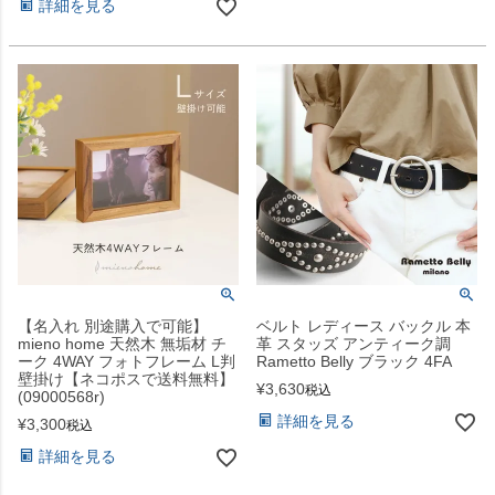
詳細を見る
【名入れ 別途購入で可能】
ベルト レディース バックル 本
mieno home 天然木 無垢材 チ
革 スタッズ アンティーク調
ーク 4WAY フォトフレーム L判
Rametto Belly ブラック 4FA
壁掛け【ネコポスで送料無料】
¥
3,630
税込
(09000568r)
詳細を見る
¥
3,300
税込
詳細を見る