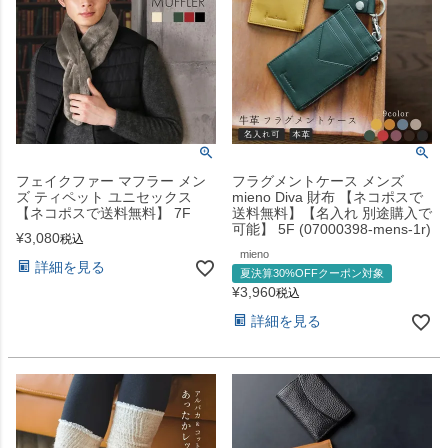
フェイクファー マフラー メン
フラグメントケース メンズ
ズ ティペット ユニセックス
mieno Diva 財布 【ネコポスで
【ネコポスで送料無料】 7F
送料無料】【名入れ 別途購入で
可能】 5F (07000398-mens-1r)
¥
3,080
税込
mieno
詳細を見る
夏決算30%OFFクーポン対象
¥
3,960
税込
詳細を見る