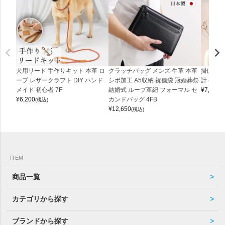
犬用リード 手作りキット 本革 ロ
クラッチバッグ メンズ 牛革 本革
掛け時計
ープ レザークラフト DIY ハンド
シボ加工 A5収納 祝儀袋 冠婚葬祭
計 (0900
メイド 初心者 7F
結婚式 ループ革紐 フォーマル セ
¥
7,150
(
¥
6,200
カンドバッグ 4FB
(税込)
¥
12,650
(税込)
ITEM
商品一覧
カテゴリから探す
ブランドから探す