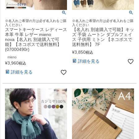
※名入れご希望の方は必ず名入れをご購
※名入れご希望の方は必ず名入れをご購
入ください
入ください
スマートキーケース レディース
【名入れ 別途購入で可能】キッ
本革 牛革 レザー mieno
ズ 手袋 ムートン ダブルフェイ
nova【名入れ 別途購入で可
ス 子供用 ミトン 【ネコポスで
能】【ネコポスで送料無料】
送料無料】 7F
(07000490r)
¥
3,850
税込
mieno
詳細を見る
¥
3,960
税込
詳細を見る