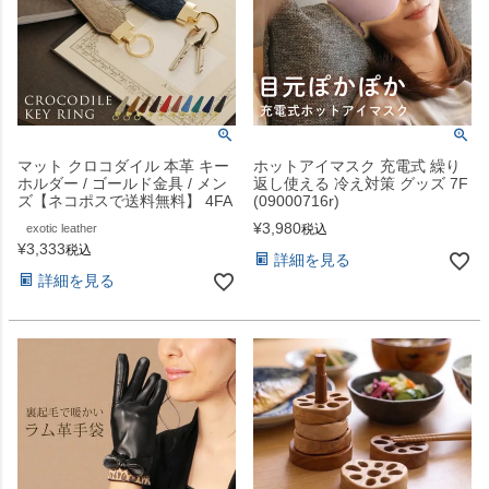
マット クロコダイル 本革 キー
ホットアイマスク 充電式 繰り
ホルダー / ゴールド金具 / メン
返し使える 冷え対策 グッズ 7F
ズ【ネコポスで送料無料】 4FA
(09000716r)
¥
3,980
exotic leather
税込
¥
3,333
税込
詳細を見る
詳細を見る