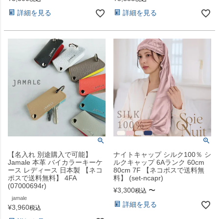
詳細を見る
詳細を見る
【名入れ 別途購入で可能】
ナイトキャップ シルク100％ シ
Jamale 本革 バイカラーキーケ
ルクキャップ 6Aランク 60cm
ース レディース 日本製 【ネコ
80cm 7F 【ネコポスで送料無
ポスで送料無料】 4FA
料】 (set-ncapr)
(07000694r)
¥
3,300
〜
税込
jamale
詳細を見る
¥
3,960
税込