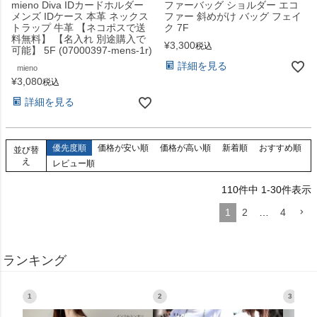
mieno Diva IDカードホルダー
ファーバッグ ショルダー エコ
メンズ IDケース 本革 ネックス
ファー 斜めがけ バッグ フェイ
トラップ 牛革 【ネコポスで送
ク 7F
料無料】 【名入れ 別途購入で
¥
3,300
税込
可能】 5F (07000397-mens-1r)
詳細を見る
mieno
¥
3,080
税込
詳細を見る
優先度順
価格が安い順
価格が高い順
新着順
おすすめ順
並び替
え
レビュー順
110
件中
1
-
30
件表示
1
2
…
4
ランキング
1
2
3