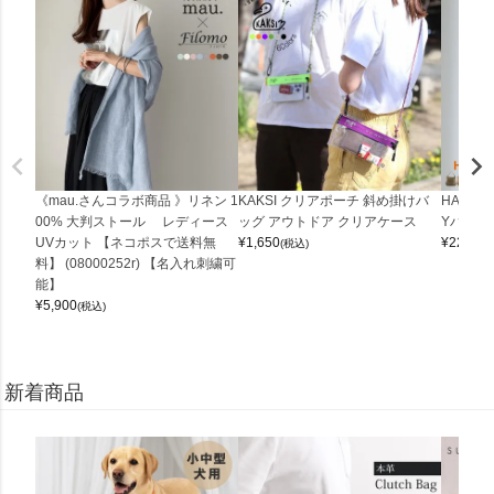
《mau.さんコラボ商品 》リネン 1
KAKSI クリアポーチ 斜め掛けバ
HALEI
00% 大判ストール レディース
ッグ アウトドア クリアケース
Yバッグ 
UVカット 【ネコポスで送料無
¥
1,650
¥
22,000
(税込)
料】 (08000252r) 【名入れ刺繍可
能】
¥
5,900
(税込)
新着商品