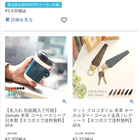
夏決算企画50%OFFクーポン対象
¥
3,630
税込
詳細を見る
【名入れ 別途購入で可能】
マット クロコダイル 本革 キー
Jamale 本革 コーヒースリーブ
ホルダー / ゴールド金具 / レデ
日本製【ネコポスで送料無料】
ィース【ネコポスで送料無料】
4FA
4FA
jamale
exotic leather
¥
3,300
¥
3,333
税込
税込