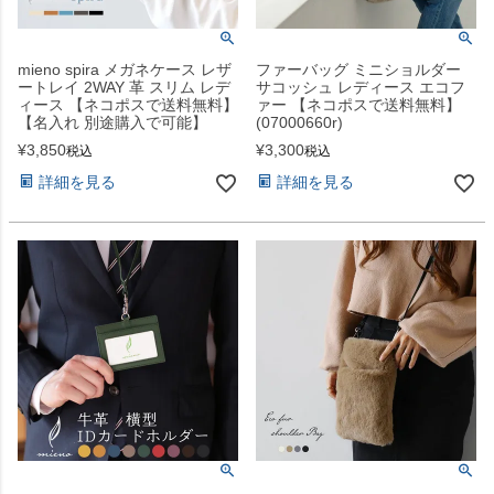
mieno spira メガネケース レザ
ファーバッグ ミニショルダー
ートレイ 2WAY 革 スリム レデ
サコッシュ レディース エコフ
ィース 【ネコポスで送料無料】
ァー 【ネコポスで送料無料】
【名入れ 別途購入で可能】
(07000660r)
¥
3,850
¥
3,300
税込
税込
詳細を見る
詳細を見る