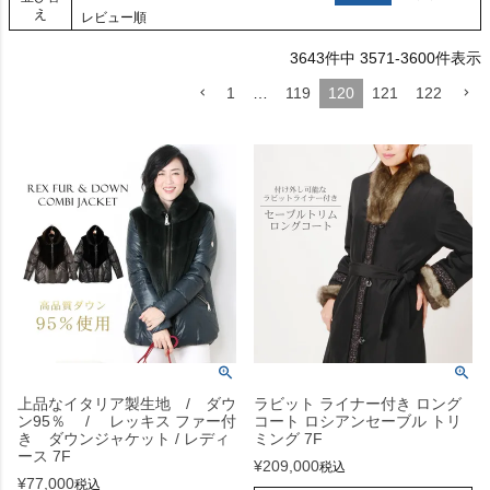
え
レビュー順
3643
件中
3571
-
3600
件表示
1
…
119
120
121
122
上品なイタリア製生地 / ダウ
ラビット ライナー付き ロング
ン95％ / レッキス ファー付
コート ロシアンセーブル トリ
き ダウンジャケット / レディ
ミング 7F
ース 7F
¥
209,000
税込
¥
77,000
税込