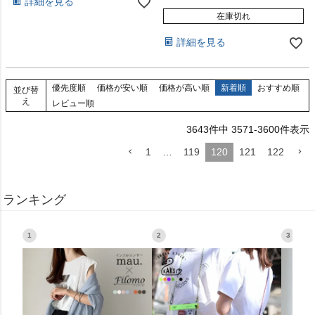
詳細を見る
在庫切れ
詳細を見る
優先度順
価格が安い順
価格が高い順
新着順
おすすめ順
並び替
え
レビュー順
3643
件中
3571
-
3600
件表示
1
…
119
120
121
122
ランキング
1
2
3