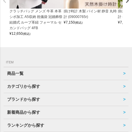
クラッチバッグ メンズ 牛革 本革
掛け時計 木製 パイン材 静音 丸時
掛け時計
シボ加工 A5収納 祝儀袋 冠婚葬祭
計 (09000765r)
計 (0900
結婚式 ループ革紐 フォーマル セ
¥
7,150
¥
7,150
(税込)
(
カンドバッグ 4FB
¥
12,650
(税込)
ITEM
商品一覧
カテゴリから探す
ブランドから探す
新着商品から探す
ランキングから探す