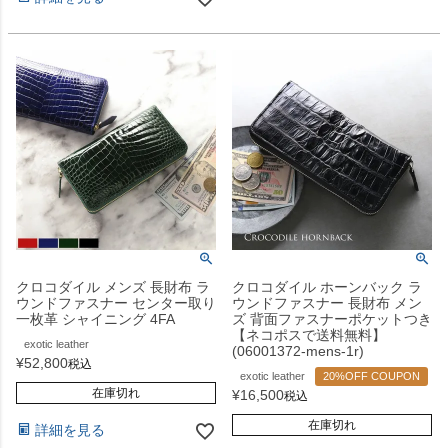
クロコダイル メンズ 長財布 ラ
クロコダイル ホーンバック ラ
ウンドファスナー センター取り
ウンドファスナー 長財布 メン
一枚革 シャイニング 4FA
ズ 背面ファスナーポケットつき
【ネコポスで送料無料】
exotic leather
(06001372-mens-1r)
¥
52,800
税込
exotic leather
20%OFF COUPON
在庫切れ
¥
16,500
税込
在庫切れ
詳細を見る