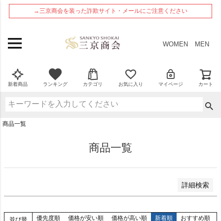
ペー
在庫なし商品
→三京商会を装った詐欺サイト・メールにご注意ください
ジト
在庫なし商品を表示しない
ップ
へ
商品番号
WOMEN
MEN
並び順
新着順
新着商品
ランキング
カテゴリ
お気に入り
マイページ
カート
登録順
価格が安い順
価格が高い順
商品一覧
優先度順
レビュー順
商品一覧
検索
詳細検索
優先度順
価格が安い順
価格が高い順
新着順
おすすめ順
並び替