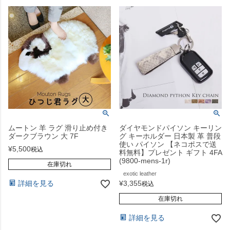
ムートン 羊 ラグ 滑り止め付き
ダイヤモンドパイソン キーリン
ダークブラウン 大 7F
グ キーホルダー 日本製 革 普段
使い パイソン 【ネコポスで送
¥
5,500
税込
料無料】プレゼント ギフト 4FA
(9800-mens-1r)
在庫切れ
exotic leather
¥
3,355
詳細を見る
税込
在庫切れ
詳細を見る