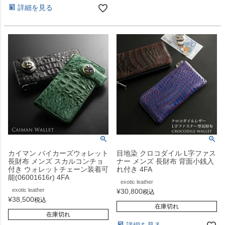
詳細を見る
カイマン バイカーズウォレット
目地染 クロコダイル L字ファス
長財布 メンズ スカルコンチョ
ナー メンズ 長財布 背面小銭入
付き ウォレットチェーン装着可
れ付き 4FA
能(06001616r) 4FA
exotic leather
exotic leather
¥
30,800
税込
¥
38,500
税込
在庫切れ
在庫切れ