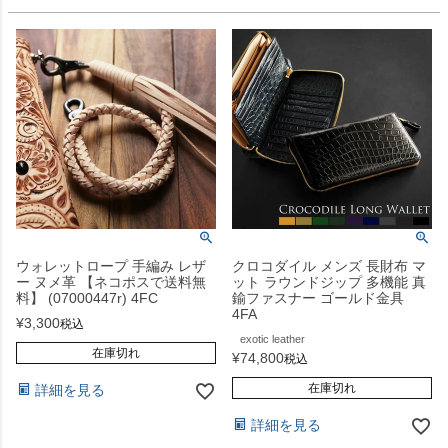
ウォレットロープ 手編み レザ
クロコダイル メンズ 長財布 マ
ー ヌメ革 【ネコポスで送料無
ット ラウンドジップ 多機能 真
料】 (07000447r) 4FC
鍮ファスナー ゴールド金具
4FA
¥
3,300
税込
exotic leather
在庫切れ
¥
74,800
税込
在庫切れ
詳細を見る
詳細を見る