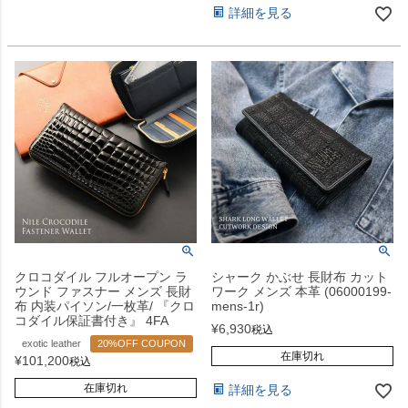
詳細を見る
クロコダイル フルオープン ラ
シャーク かぶせ 長財布 カット
ウンド ファスナー メンズ 長財
ワーク メンズ 本革 (06000199-
布 内装パイソン/一枚革/ 『クロ
mens-1r)
コダイル保証書付き』 4FA
¥
6,930
税込
exotic leather
20%OFF COUPON
在庫切れ
¥
101,200
税込
在庫切れ
詳細を見る