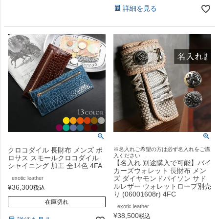
詳細を見る
クロコダイル 長財布 メンズ ポ
※名入れご希望の方は必ず名入れをご購
入ください
ロサス スモールクロコダイル
【名入れ 別途購入で可能】バイ
シャイニング 加工 全14色 4FA
カーズウォレット 長財布 メン
ズ ダイヤモンドパイソン サド
exotic leather
ルレザー ウォレットロープ別売
¥
36,300
税込
り (06001608r) 4FC
在庫切れ
exotic leather
¥
38,500
税込