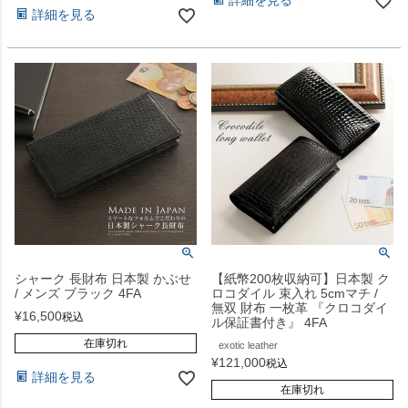
詳細を見る
詳細を見る
シャーク 長財布 日本製 かぶせ
【紙幣200枚収納可】日本製 ク
/ メンズ ブラック 4FA
ロコダイル 束入れ 5cmマチ /
無双 財布 一枚革 『クロコダイ
¥
16,500
税込
ル保証書付き』 4FA
在庫切れ
exotic leather
¥
121,000
税込
詳細を見る
在庫切れ