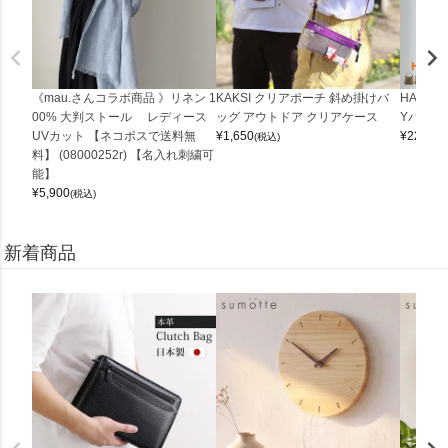
《mau.さんコラボ商品 》リネン 1
KAKSI クリアポーチ 斜め掛けバ
HALEI
00% 大判ストール レディース
ッグ アウトドア クリアケース
Yバッグ 
UVカット 【ネコポスで送料無
¥
1,650
¥
22,000
(税込)
料】 (08000252r) 【名入れ刺繍可
能】
¥
5,900
(税込)
新着商品