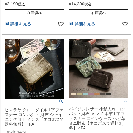
¥
3,190
¥
14,300
税込
税込
在庫切れ
在庫切れ
詳細を見る
詳細を見る
パイソンレザー 小銭入れ コン
ヒマラヤ クロコダイル L字ファ
パクト財布 メンズ 本革 L字フ
スナー コンパクト 財布 シャイ
ァスナー コインケース ヘビ革
ニング加工 メンズ【ネコポスで
ミニ財布【ネコポスで送料無
送料無料】 4FA
料】 4FA
exotic leather