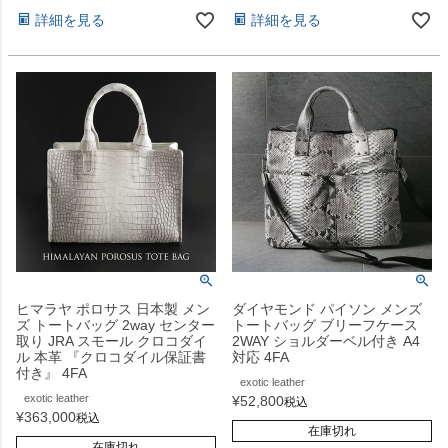
詳細を見る
詳細を見る
ヒマラヤ ポロサス 日本製 メン
ダイヤモンド パイソン メンズ
ズ トートバッグ 2way センター
トートバッグ ブリーフケース
取り JRA スモール クロコダイ
2WAY ショルダーベル付き A4
ル 本革 『クロコダイル保証書
対応 4FA
付き』 4FA
exotic leather
exotic leather
¥
52,800
税込
¥
363,000
税込
在庫切れ
在庫切れ