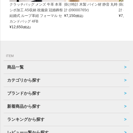
クラッチバッグ メンズ 牛革 本革
掛け時計 木製 パイン材 静音 丸時
掛け時計
シボ加工 A5収納 祝儀袋 冠婚葬祭
計 (09000765r)
計 (0900
結婚式 ループ革紐 フォーマル セ
¥
7,150
¥
7,150
(税込)
(
カンドバッグ 4FB
¥
12,650
(税込)
ITEM
商品一覧
カテゴリから探す
ブランドから探す
新着商品から探す
ランキングから探す
レビュー一覧から探す