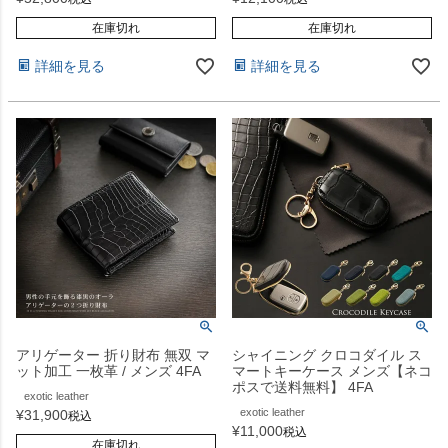
在庫切れ
在庫切れ
詳細を見る
詳細を見る
アリゲーター 折り財布 無双 マ
シャイニング クロコダイル ス
ット加工 一枚革 / メンズ 4FA
マートキーケース メンズ【ネコ
ポスで送料無料】 4FA
exotic leather
exotic leather
¥
31,900
税込
¥
11,000
税込
在庫切れ