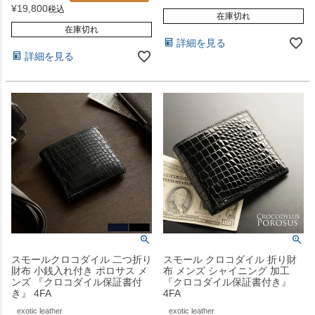
¥
19,800
税込
在庫切れ
在庫切れ
詳細を見る
詳細を見る
スモールクロコダイル 二つ折り
スモール クロコダイル 折り財
財布 小銭入れ付き ポロサス メ
布 メンズ シャイニング 加工
ンズ 『クロコダイル保証書付
『クロコダイル保証書付き』
き』 4FA
4FA
exotic leather
exotic leather