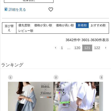
在庫切れ
詳細を見る
優先度順
価格が安い順
価格が高い順
新着順
おすすめ順
並び替
え
レビュー順
3642
件中
3601
-
3630
件表示
1
…
120
121
122
ランキング
1
2
3