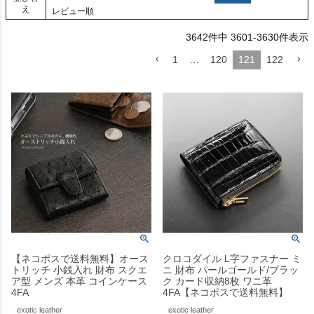
え
レビュー順
3642
件中
3601
-
3630
件表示
1
…
120
121
122
【ネコポスで送料無料】オース
クロコダイル L字ファスナー ミ
トリッチ 小銭入れ 財布 スクエ
ニ 財布 パールゴールド/ブラッ
ア型 メンズ 本革 コインケース
ク カード収納8枚 ワニ革
4FA
4FA【ネコポスで送料無料】
exotic leather
exotic leather