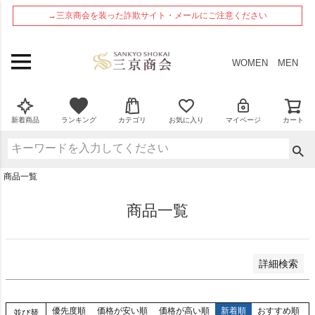
ペー
在庫なし商品
→三京商会を装った詐欺サイト・メールにご注意ください
ジト
在庫なし商品を表示しない
ップ
へ
商品番号
WOMEN
MEN
並び順
新着順
新着商品
ランキング
カテゴリ
お気に入り
マイページ
カート
登録順
価格が安い順
価格が高い順
商品一覧
優先度順
レビュー順
商品一覧
検索
詳細検索
優先度順
価格が安い順
価格が高い順
新着順
おすすめ順
並び替