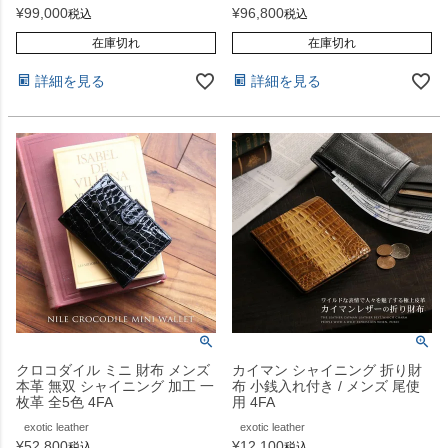
¥
99,000
¥
96,800
税込
税込
在庫切れ
在庫切れ
詳細を見る
詳細を見る
クロコダイル ミニ 財布 メンズ
カイマン シャイニング 折り財
本革 無双 シャイニング 加工 一
布 小銭入れ付き / メンズ 尾使
枚革 全5色 4FA
用 4FA
exotic leather
exotic leather
¥
52,800
¥
12,100
税込
税込