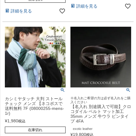
詳細を見る
詳細を見る
カシミヤタッチ 大判 ストール
※名入れご希望の方は必ず名入れをご購
入ください
チェック メンズ 【ネコポスで
【名入れ 別途購入で可能】クロ
送料無料 7F (08000255-mens-
コダイル ベルト マット加工
1r)
35mm メンズ 牛ウラ ピンタイ
¥
1,980
プ 4FA
税込
exotic leather
在庫切れ
¥
19,800
税込