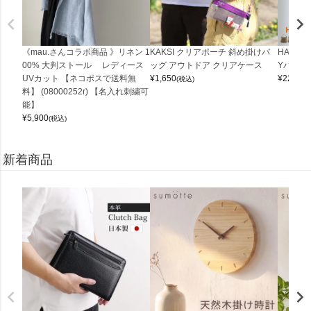
《mau.さんコラボ商品 》リネン 1
KAKSI クリアポーチ 斜め掛けバ
HALEI
00% 大判ストール レディース
ッグ アウトドア クリアケース
Yバッグ 
UVカット 【ネコポスで送料無
¥
1,650
¥
22,000
(税込)
料】 (08000252r) 【名入れ刺繍可
能】
¥
5,900
(税込)
新着商品