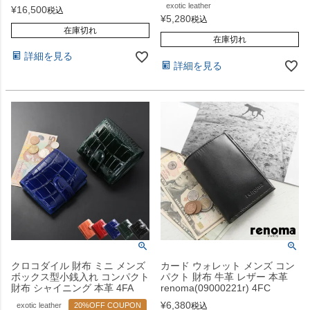
exotic leather
¥
16,500
税込
¥
5,280
税込
在庫切れ
在庫切れ
詳細を見る
詳細を見る
クロコダイル 財布 ミニ メンズ
カード ウォレット メンズ コン
ボックス型小銭入れ コンパクト
パクト 財布 牛革 レザー 本革
財布 シャイニング 本革 4FA
renoma(09000221r) 4FC
¥
6,380
exotic leather
20%OFF COUPON
税込