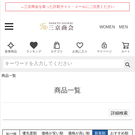
ペー
在庫なし商品
→三京商会を装った詐欺サイト・メールにご注意ください
ジト
在庫なし商品を表示しない
ップ
へ
商品番号
WOMEN
MEN
並び順
新着順
新着商品
ランキング
カテゴリ
お気に入り
マイページ
カート
登録順
価格が安い順
価格が高い順
商品一覧
優先度順
レビュー順
商品一覧
検索
詳細検索
優先度順
価格が安い順
価格が高い順
新着順
おすすめ順
並び替