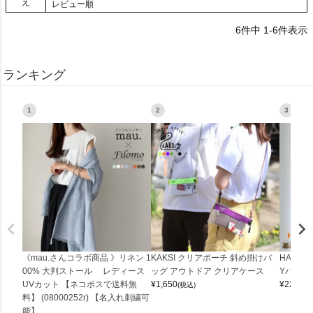
え
レビュー順
6
件中
1
-
6
件表示
ランキング
1
2
3
《mau.さんコラボ商品 》リネン 1
KAKSI クリアポーチ 斜め掛けバ
HALEI
00% 大判ストール レディース
ッグ アウトドア クリアケース
Yバッグ 
UVカット 【ネコポスで送料無
¥
1,650
¥
22,000
(税込)
料】 (08000252r) 【名入れ刺繍可
能】