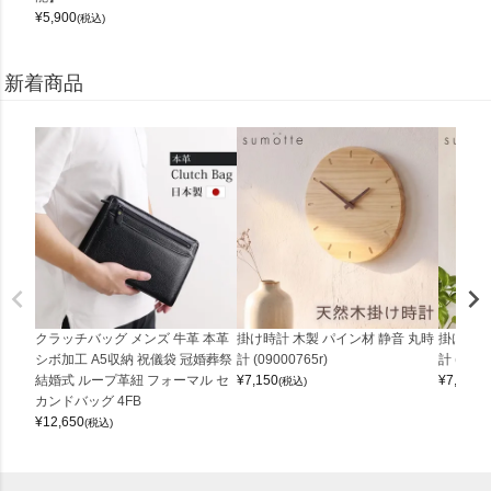
¥
5,900
(税込)
新着商品
クラッチバッグ メンズ 牛革 本革
掛け時計 木製 パイン材 静音 丸時
掛け時計
シボ加工 A5収納 祝儀袋 冠婚葬祭
計 (09000765r)
計 (0900
結婚式 ループ革紐 フォーマル セ
¥
7,150
¥
7,150
(税込)
(
カンドバッグ 4FB
¥
12,650
(税込)