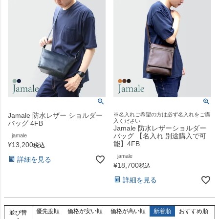
Jamale 防水レザー ショルダー
※名入れご希望の方は必ず名入れをご購
入ください
バッグ 4FB
Jamale 防水レザーショルダー
バッグ 【名入れ 別途購入で可
jamale
能】4FB
¥
13,200
税込
jamale
詳細を見る
¥
18,700
税込
詳細を見る
優先度順
価格が安い順
価格が高い順
新着順
おすすめ順
並び替