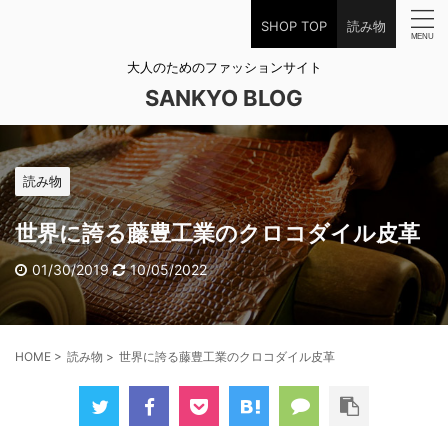
SHOP TOP
読み物
大人のためのファッションサイト
SANKYO BLOG
読み物
世界に誇る藤豊工業のクロコダイル皮革
01/30/2019
10/05/2022
HOME
>
読み物
>
世界に誇る藤豊工業のクロコダイル皮革