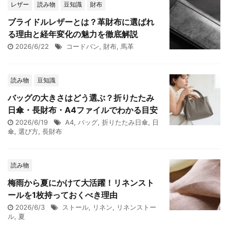
レザー
読み物
豆知識
財布
ブライドルレザーとは？革財布に選ばれ
る理由と経年変化の魅力を徹底解説
2026/6/22
コードバン
,
財布
,
馬革
読み物
豆知識
バッグの大きさはどう選ぶ？折りたたみ
日傘・長財布・A4ファイルでわかる目安
2026/6/19
A4
,
バッグ
,
折りたたみ日傘
,
日
傘
,
選び方
,
長財布
読み物
梅雨から夏にかけて大活躍！リネンスト
ールを1枚持っておくべき理由
2026/6/3
ストール
,
リネン
,
リネンストー
ル
,
夏