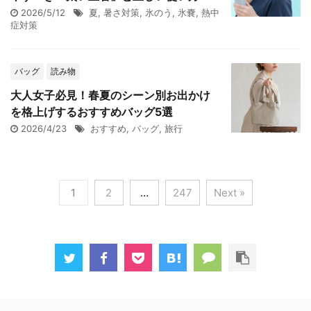
2026/5/12
夏
,
暑さ対策
,
氷のう
,
氷嚢
,
熱中
症対策
バッグ
読み物
大人女子必見！春夏のシーン別お出かけ
を格上げするおすすめバッグ5選
2026/4/23
おすすめ
,
バッグ
,
旅行
1
2
…
247
Next »