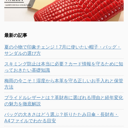
最新の記事
夏の小物で印象チェンジ！7月に使いたい帽子・バッグ・
サンダルの選び方
スキミング防止は本当に必要？カード情報を守るために知
っておきたい基礎知識
梅雨の今こそ！湿度から本革を守る正しいお手入れと保管
方法
ブライドルレザーとは？革財布に選ばれる理由と経年変化
の魅力を徹底解説
バッグの大きさはどう選ぶ？折りたたみ日傘・長財布・
A4ファイルでわかる目安