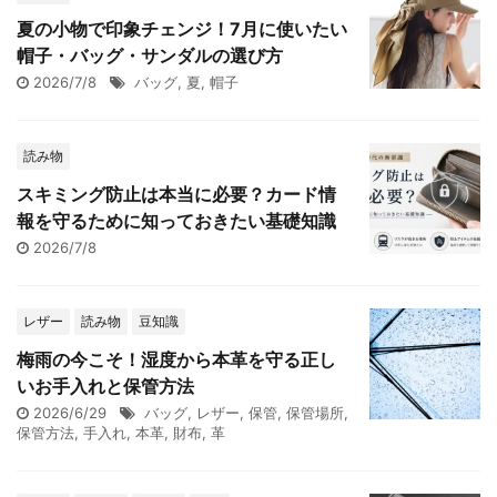
夏の小物で印象チェンジ！7月に使いたい
帽子・バッグ・サンダルの選び方
2026/7/8
バッグ
,
夏
,
帽子
読み物
スキミング防止は本当に必要？カード情
報を守るために知っておきたい基礎知識
2026/7/8
レザー
読み物
豆知識
梅雨の今こそ！湿度から本革を守る正し
いお手入れと保管方法
2026/6/29
バッグ
,
レザー
,
保管
,
保管場所
,
保管方法
,
手入れ
,
本革
,
財布
,
革