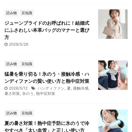
読み物
豆知識
ジューンブライドのお呼ばれに！結婚式
にふさわしい本革バッグのマナーと選び
方
2026/5/26
読み物
豆知識
猛暑を乗り切る！氷のう・接触冷感・ハ
ンディファンの賢い使い方と熱中症対策
2026/5/12
ハンディファン
,
夏
,
接触冷感
,
暑さ対策
,
氷のう
,
熱中症対策
読み物
豆知識
夏の暑さ対策！熱中症予防に氷のうで冷
やすべき「太い血管」と正しい使い方