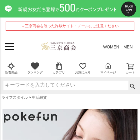
ペー
ジト
ップ
へ
→三京商会を装った詐欺サイト・メールにご注意ください
WOMEN
MEN
新着商品
ランキング
カテゴリ
お気に入り
マイページ
カート
ライフスタイル
生活雑貨