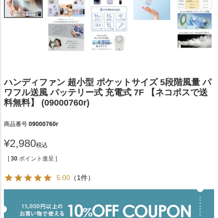
ハンディファン 超小型 ポケットサイズ 5段階風量 パ
ワフル送風 バッテリー式 充電式 7F 【ネコポスで送
料無料】 (09000760r)
商品番号
09000760r
¥
2,980
税込
[
30
ポイント進呈 ]
5.00
（1件）