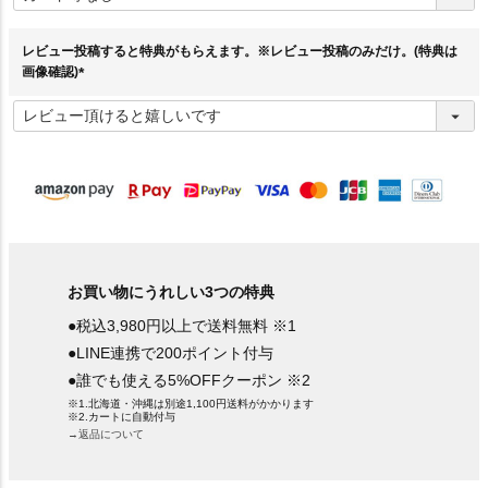
須
)
レビュー投稿すると特典がもらえます。※レビュー投稿のみだけ。(特典は
画像確認)
(
必
須
)
お買い物にうれしい3つの特典
●税込3,980円以上で送料無料 ※1
●LINE連携で200ポイント付与
●誰でも使える5%OFFクーポン ※2
※1.北海道・沖縄は別途1,100円送料がかかります
※2.カートに自動付与
→返品について