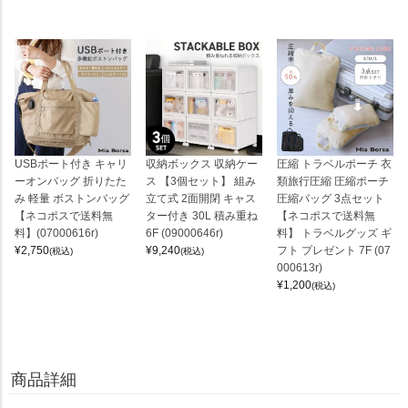
USBポート付き キャリ
収納ボックス 収納ケー
圧縮 トラベルポーチ 衣
ーオンバッグ 折りたた
ス 【3個セット】 組み
類旅行圧縮 圧縮ポーチ
み 軽量 ボストンバッグ
立て式 2面開閉 キャス
圧縮バッグ 3点セット
【ネコポスで送料無
ター付き 30L 積み重ね
【ネコポスで送料無
料】(07000616r)
6F (09000646r)
料】 トラベルグッズ ギ
¥
2,750
¥
9,240
フト プレゼント 7F (07
(税込)
(税込)
000613r)
¥
1,200
(税込)
商品詳細