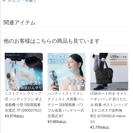
レビューを書く
関連アイテム
他のお客様はこちらの商品も見ています
ミストファン クリップ
ハンディミストファン
USBポート付き キャリ
式 ハンディファン 卓上
ナノミスト 大容量バッ
ーオンバッグ 折りたた
扇風機 小型 5段階風量
テリー 5段階風量 パワ
み 軽量 ボストンバッグ
充電式 7F (09000761r)
フル送風 バッテリー式
【ネコポスで送料無
¥
3,979
充電式 B7
料】(07000616-mens-
(税込)
¥
3,980
1r)
(税込)
¥
2,750
(税込)