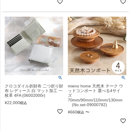
クロコダイル折財布 二つ折り財
mieno home 天然木 チーク ウ
布 レディース 白 マット加工 一
ッドコンポート 選べる4サイ
枚革 4FA (06002000r)
ズ
70mm/90mm/110mm/130mm
¥
22,000
税込
(No.set-09000782)
¥
660
〜
税込