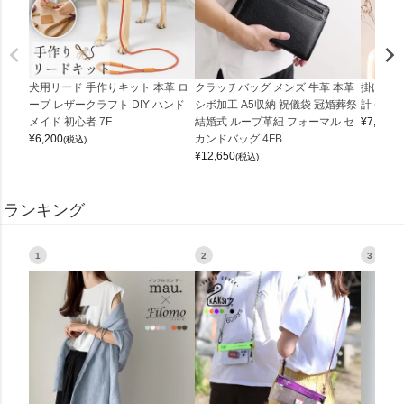
犬用リード 手作りキット 本革 ロ
クラッチバッグ メンズ 牛革 本革
掛け時計
ープ レザークラフト DIY ハンド
シボ加工 A5収納 祝儀袋 冠婚葬祭
計 (0900
メイド 初心者 7F
結婚式 ループ革紐 フォーマル セ
¥
7,150
(
¥
6,200
カンドバッグ 4FB
(税込)
¥
12,650
(税込)
ランキング
1
2
3