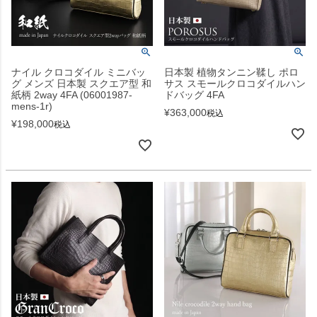
ナイル クロコダイル ミニバッ
日本製 植物タンニン鞣し ポロ
グ メンズ 日本製 スクエア型 和
サス スモールクロコダイルハン
紙柄 2way 4FA (06001987-
ドバッグ 4FA
mens-1r)
¥
363,000
税込
¥
198,000
税込