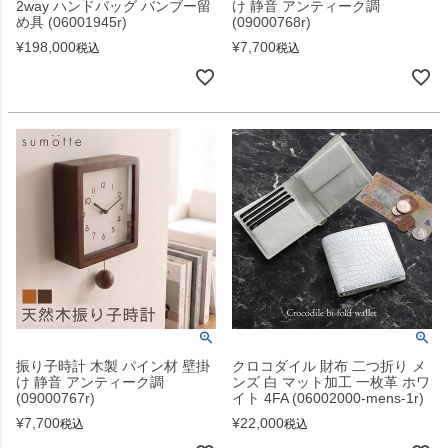
2way ハンドバッグ バンブー留
け 静音 アンティーク調
め具 (06001945r)
(09000768r)
¥
198,000
¥
7,700
税込
税込
振り子時計 木製 パイン材 壁掛
クロコダイル 財布 二つ折り メ
け 静音 アンティーク調
ンズ 白 マット加工 一枚革 ホワ
(09000767r)
イト 4FA (06002000-mens-1r)
¥
7,700
¥
22,000
税込
税込