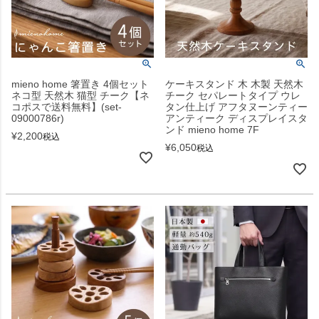
mieno home 箸置き 4個セット
ケーキスタンド 木 木製 天然木
ネコ型 天然木 猫型 チーク【ネ
チーク セパレートタイプ ウレ
コポスで送料無料】(set-
タン仕上げ アフタヌーンティー
09000786r)
アンティーク ディスプレイスタ
ンド mieno home 7F
¥
2,200
税込
¥
6,050
税込