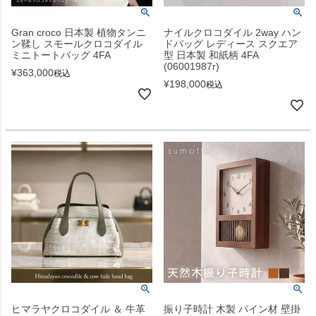
Gran croco 日本製 植物タンニ
ナイルクロコダイル 2way ハン
ン鞣し スモールクロコダイル
ドバッグ レディース スクエア
ミニトートバッグ 4FA
型 日本製 和紙柄 4FA
(06001987r)
¥
363,000
税込
¥
198,000
税込
ヒマラヤクロコダイル ＆ 牛革
振り子時計 木製 パイン材 壁掛