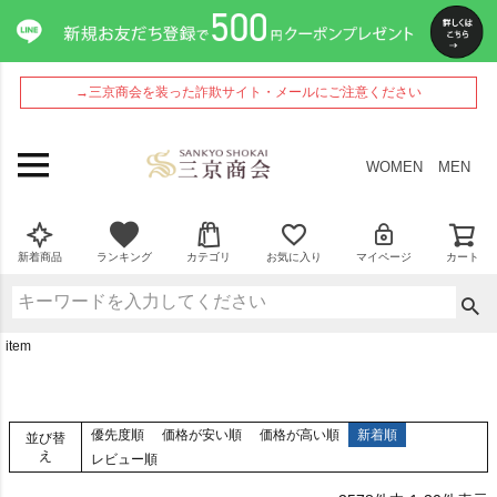
→三京商会を装った詐欺サイト・メールにご注意ください
WOMEN
MEN
新着商品
ランキング
カテゴリ
お気に入り
マイページ
カート
item
優先度順
価格が安い順
価格が高い順
新着順
並び替
え
レビュー順