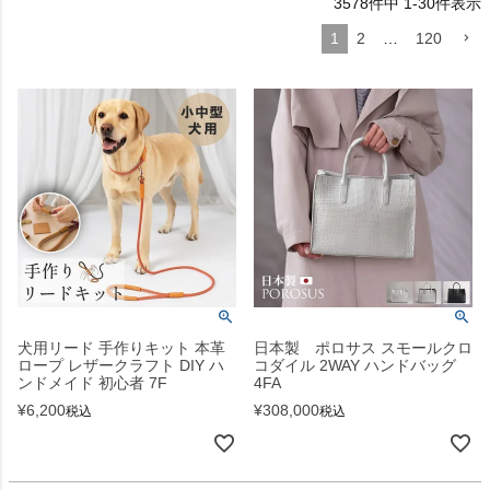
3578
件中
1
-
30
件表示
1
2
…
120
犬用リード 手作りキット 本革
日本製 ポロサス スモールクロ
ロープ レザークラフト DIY ハ
コダイル 2WAY ハンドバッグ
ンドメイド 初心者 7F
4FA
¥
6,200
¥
308,000
税込
税込