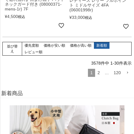
レディース レザー フルポイン
ネックガード付き (08000371-
ト ミドルサイズ 4FA
mens-1r) 7F
(06001998r)
¥
4,500
税込
¥
33,000
税込
優先度順
価格が安い順
価格が高い順
新着順
並び替
え
レビュー順
3578
件中
1
-
30
件表示
1
2
…
120
新着商品