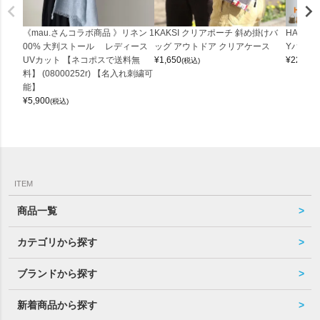
《mau.さんコラボ商品 》リネン 1
KAKSI クリアポーチ 斜め掛けバ
HALEI
00% 大判ストール レディース
ッグ アウトドア クリアケース
Yバッグ 
UVカット 【ネコポスで送料無
¥
1,650
¥
22,000
(税込)
料】 (08000252r) 【名入れ刺繍可
能】
¥
5,900
(税込)
ITEM
商品一覧
カテゴリから探す
ブランドから探す
新着商品から探す