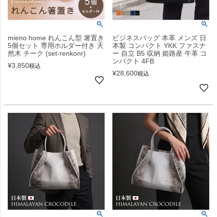
mieno home れんこん型 箸置き
ビジネスバッグ 本革 メンズ 日
5個セット 専用ホルダー付き 天
本製 コンパクト YKK ファスナ
然木 チーク (set-renkonr)
ー 自立 B5 収納 姫路産 牛革 コ
ンパクト 4FB
¥
3,850
税込
¥
28,600
税込