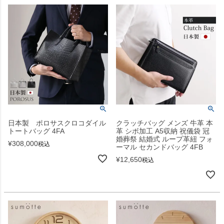
日本製 ポロサスクロコダイル
クラッチバッグ メンズ 牛革 本
トートバッグ 4FA
革 シボ加工 A5収納 祝儀袋 冠
婚葬祭 結婚式 ループ革紐 フォ
¥
308,000
税込
ーマル セカンドバッグ 4FB
¥
12,650
税込