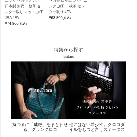
二つ 折り財布 メンズ
り財布 日本製 シャイニ
日本製 無双 一枚革 セ
ング 加工 一枚革 セン
ンター取り マット 加工
ター取り 4FA
JRA 4FA
¥
63,800
(税込)
¥
74,800
(税込)
特集から探す
feature
持つ者に「威厳」をまとわせ
他にはない希少性。クロコダ
る、グランクロコ
イルをもつと言うステータス