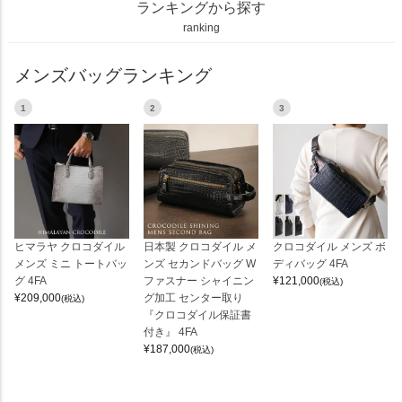
ランキングから探す
ranking
メンズバッグランキング
1
2
3
ヒマラヤ クロコダイル
日本製 クロコダイル メ
クロコダイル メンズ ボ
メンズ ミニ トートバッ
ンズ セカンドバッグ W
ディバッグ 4FA
グ 4FA
ファスナー シャイニン
¥
121,000
(税込)
¥
209,000
グ加工 センター取り
(税込)
『クロコダイル保証書
付き』 4FA
¥
187,000
(税込)