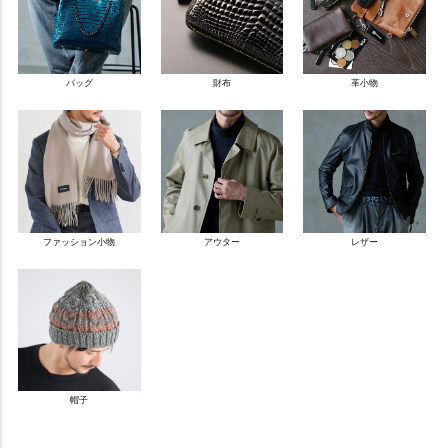
バッグ
財布
革小物
ファッション小物
アウター
レザー
帽子