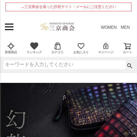
ペー
→三京商会を装った詐欺サイト・メールにご注意ください
ジト
ップ
へ
WOMEN
MEN
新着商品
ランキング
カテゴリ
お気に入り
マイページ
カート