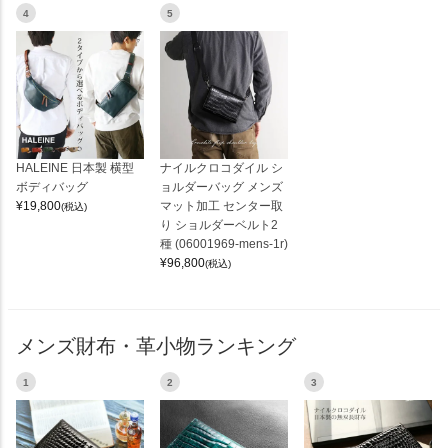
4
5
HALEINE 日本製 横型
ナイルクロコダイル シ
ボディバッグ
ョルダーバッグ メンズ
¥
19,800
マット加工 センター取
(税込)
り ショルダーベルト2
種 (06001969-mens-1r)
¥
96,800
(税込)
メンズ財布・革小物ランキング
1
2
3