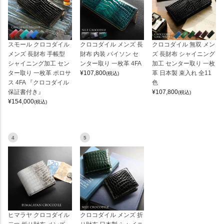
スモール クロコダイル
クロコダイル メンズ 長
クロコダイル 無双 メン
メンズ 長財布 手帳型
財布 内装 パイソン セ
ズ 長財布 シャイニング
シャイニング加工 セン
ンター取り 一枚革 4FA
加工 センター取り 一枚
ター取り 一枚革 ポロサ
¥
107,800
革 日本製 束入れ 全11
(税込)
ス 4FA 『クロコダイル
色
保証書付き』
¥
107,800
(税込)
¥
154,000
(税込)
4
5
ヒマラヤ クロコダイル
クロコダイル メンズ 折