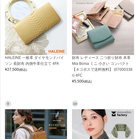
HALEINE 一枚革 ダイヤモンドパイ
財布 レディース 二つ折り財布 本革
ソン 長財布 内側牛革仕立て 4FA
Mia Borsa ミニ 小さい コンパクト
¥
27,500
【ネコポスで送料無料】 (07000338
(税込)
r) 4FC
¥
5,500
(税込)
9
10