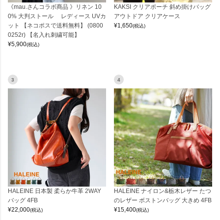
《mau.さんコラボ商品 》リネン 10
KAKSI クリアポーチ 斜め掛けバッグ
0% 大判ストール レディース UVカ
アウトドア クリアケース
ット 【ネコポスで送料無料】 (0800
¥
1,650
(税込)
0252r) 【名入れ刺繍可能】
¥
5,900
(税込)
3
4
HALEINE 日本製 柔らか牛革 2WAY
HALEINE ナイロン&栃木レザー たつ
バッグ 4FB
のレザー ボストンバッグ 大きめ 4FB
¥
22,000
¥
15,400
(税込)
(税込)