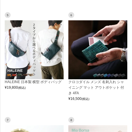
5
6
HALEINE 日本製 横型 ボディバッグ
クロコダイル メンズ 名刺入れ シャ
¥
19,800
イニング マット アウトポケット 付
(税込)
き 4FA
¥
16,500
(税込)
7
8