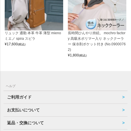
リュック 通勤 本革 牛革 薄型 mieno
長時間ひんやり持続。 mochro factor
ミエノ spira スピラ
y 高吸水ポリマー入り ネッククーラ
¥
17,600
ー 保冷剤ポケット付き (No.0900076
(税込)
2)
¥
1,800
(税込)
ヘルプ
ご利用ガイド
お支払いについて
返品・交換について