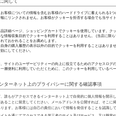
に関して
、お客様についての情報を含むお客様のハードドライブに蓄えられる1つ
情報にリンクされません。お客様がクッキーを拒否する場合でも当サイ
商品詳細ページ、ショッピングカートでクッキーを使用しています。ク
な情報収集目的でクッキーを利用することはありません。 (当店に限ら
されておかれることをお薦めします。
様自身の購入履歴の表示以外の目的でクッキーを利用することはありま
有効にしてください。
は、サイトのユーザービリティーの向上に役立てるためのアクセスログ
、一層便利に利用していただくために、このクッキーを利用しているペ
ンターネット上のプライバシーに関する確認事項
ど、誰もがアクセスできるインターネット上で自発的に個人情報を開示
があることに留意してください。メールアドレスを公開すれば、そこに
あります。お客様には自己の責任において情報を発信することを認識し
サイトを通じてアクセスできる第三者のサイト及びサービス、又は懸賞