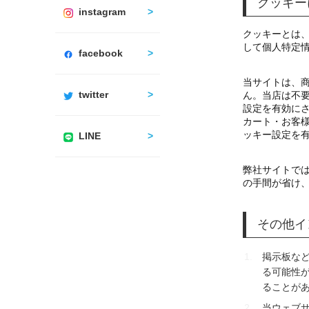
クッキー
instagram
クッキーとは
して個人特定
facebook
当サイトは、
twitter
ん。当店は不要
設定を有効に
カート・お客
ッキー設定を
LINE
弊社サイトで
の手間が省け
その他イ
掲示板な
る可能性
ることが
当ウェブ