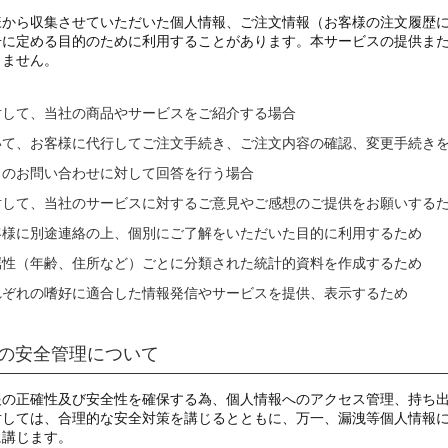
様から収集させていただいた個人情報、ご注文情報（お客様の注文履歴
号に定める目的のために利用することがあります。本サービスの提供ま
りません。
対して、当社の商品やサービスをご紹介する場合
いて、お客様に代行してご注文手続き、ご注文内容の確認、変更手続き
らのお問い合わせに対して回答を行う場合
対して、当社のサービスに対するご意見やご感想のご提供をお願いする
客様に別途連絡の上、個別にご了解をいただいた目的に利用するため
属性（年齢、住所など）ごとに分類された統計的資料を作成するため
れぞれの嗜好に適合した情報発信やサービスを提供、表示するため
の安全管理について
報の正確性及び安全性を確保する為、個人情報へのアクセス管理、持ち
対しては、合理的な安全対策を講じるとともに、万一、漏洩等個人情報
に講じます。