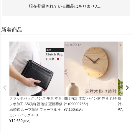
現在登録されている商品はありません。
新着商品
クラッチバッグ メンズ 牛革 本革
掛け時計 木製 パイン材 静音 丸時
掛け時計
シボ加工 A5収納 祝儀袋 冠婚葬祭
計 (09000765r)
計 (0900
結婚式 ループ革紐 フォーマル セ
¥
7,150
¥
7,150
(税込)
(
カンドバッグ 4FB
¥
12,650
(税込)