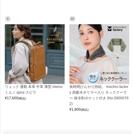
9
10
リュック 通勤 本革 牛革 薄型 mieno
長時間ひんやり持続。 mochro factor
ミエノ spira スピラ
y 高吸水ポリマー入り ネッククーラ
¥
17,600
ー 保冷剤ポケット付き (No.0900076
(税込)
2)
¥
1,800
(税込)