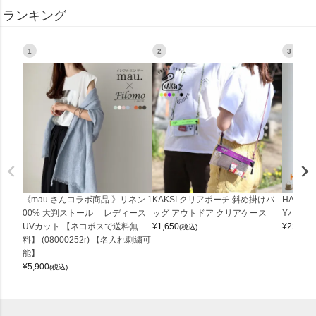
ランキング
1
2
3
《mau.さんコラボ商品 》リネン 1
KAKSI クリアポーチ 斜め掛けバ
HALEI
00% 大判ストール レディース
ッグ アウトドア クリアケース
Yバッグ 
UVカット 【ネコポスで送料無
¥
1,650
¥
22,000
(税込)
料】 (08000252r) 【名入れ刺繍可
能】
¥
5,900
(税込)