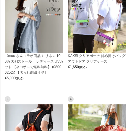
《mau.さんコラボ商品 》リネン 10
KAKSI クリアポーチ 斜め掛けバッグ
0% 大判ストール レディース UVカ
アウトドア クリアケース
ット 【ネコポスで送料無料】 (0800
¥
1,650
(税込)
0252r) 【名入れ刺繍可能】
¥
5,900
(税込)
3
4