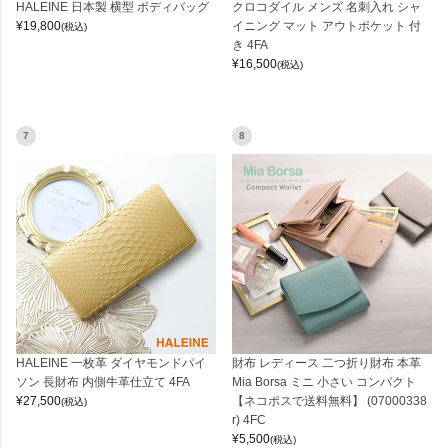
HALEINE 日本製 横型 ボディバッグ
クロコダイル メンズ 名刺入れ シャ
¥
19,800
イニング マット アウトポケット 付
(税込)
き 4FA
¥
16,500
(税込)
7
8
HALEINE 一枚革 ダイヤモンドパイ
財布 レディース 二つ折り財布 本革
ソン 長財布 内側牛革仕立て 4FA
Mia Borsa ミニ 小さい コンパクト
¥
27,500
【ネコポスで送料無料】 (07000338
(税込)
r) 4FC
¥
5,500
(税込)