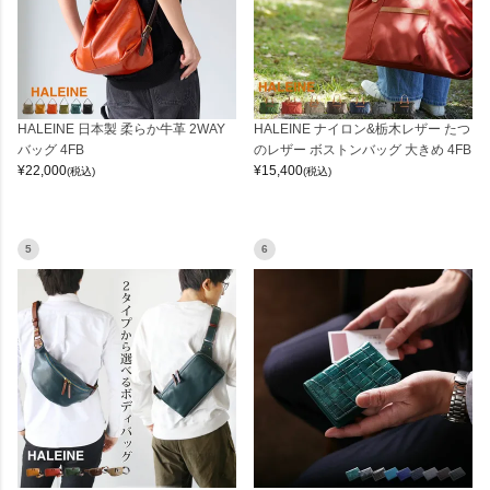
HALEINE 日本製 柔らか牛革 2WAY
HALEINE ナイロン&栃木レザー たつ
バッグ 4FB
のレザー ボストンバッグ 大きめ 4FB
¥
22,000
¥
15,400
(税込)
(税込)
5
6