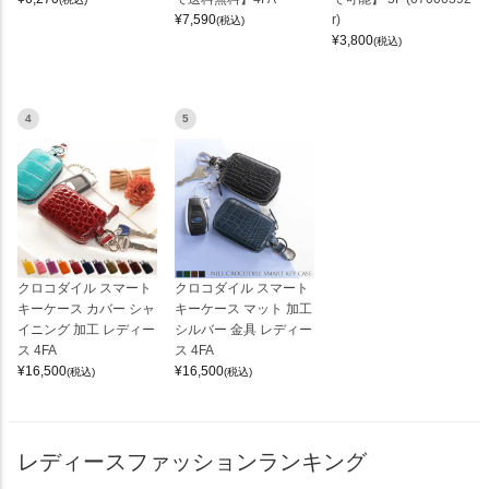
¥
7,590
r)
(税込)
¥
3,800
(税込)
4
5
クロコダイル スマート
クロコダイル スマート
キーケース カバー シャ
キーケース マット 加工
イニング 加工 レディー
シルバー 金具 レディー
ス 4FA
ス 4FA
¥
16,500
¥
16,500
(税込)
(税込)
レディースファッションランキング