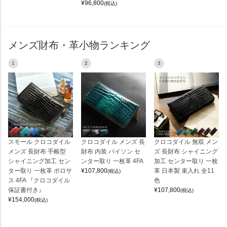
¥
96,800
(税込)
メンズ財布・革小物ランキング
1
2
3
スモール クロコダイル
クロコダイル メンズ 長
クロコダイル 無双 メン
メンズ 長財布 手帳型
財布 内装 パイソン セ
ズ 長財布 シャイニング
シャイニング加工 セン
ンター取り 一枚革 4FA
加工 センター取り 一枚
ター取り 一枚革 ポロサ
¥
107,800
革 日本製 束入れ 全11
(税込)
ス 4FA 『クロコダイル
色
保証書付き』
¥
107,800
(税込)
¥
154,000
(税込)