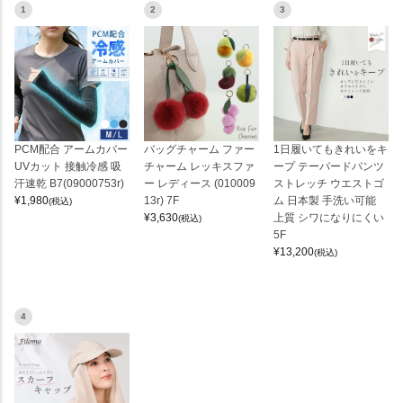
1
2
3
PCM配合 アームカバー
バッグチャーム ファー
1日履いてもきれいをキ
UVカット 接触冷感 吸
チャーム レッキスファ
ープ テーパードパンツ
汗速乾 B7(09000753r)
ー レディース (010009
ストレッチ ウエストゴ
¥
1,980
13r) 7F
ム 日本製 手洗い可能
(税込)
¥
3,630
上質 シワになりにくい
(税込)
5F
¥
13,200
(税込)
4