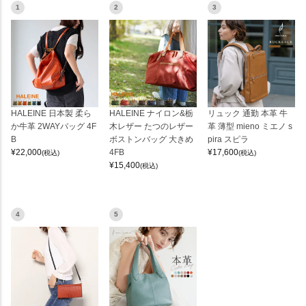
1
2
3
HALEINE 日本製 柔ら
HALEINE ナイロン&栃
リュック 通勤 本革 牛
か牛革 2WAYバッグ 4F
木レザー たつのレザー
革 薄型 mieno ミエノ s
B
ボストンバッグ 大きめ
pira スピラ
¥
22,000
4FB
¥
17,600
(税込)
(税込)
¥
15,400
(税込)
4
5