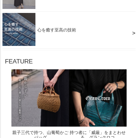
心を癒す至高の技術
FEATURE
親子三代で持つ、山葡萄かご
持つ者に「威厳」をまとわせ
バッグ
る、グランクロコ