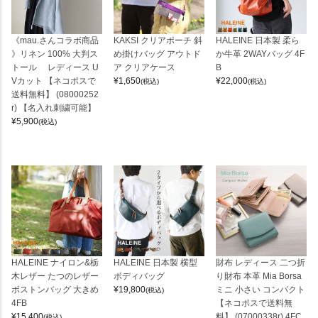
《mau.さんコラボ商品
KAKSI クリアポーチ 斜
HALEINE 日本製 柔ら
》リネン 100% 大判ス
め掛けバッグ アウトド
か牛革 2WAYバッグ 4F
トール レディース U
ア クリアケース
B
Vカット 【ネコポスで
¥
1,650
¥
22,000
(税込)
(税込)
送料無料】 (08000252
r) 【名入れ刺繍可能】
¥
5,900
(税込)
HALEINE ナイロン&栃
HALEINE 日本製 横型
財布 レディース 二つ折
木レザー たつのレザー
ボディバッグ
り財布 本革 Mia Borsa
ボストンバッグ 大きめ
¥
19,800
ミニ 小さい コンパクト
(税込)
4FB
【ネコポスで送料無
¥
15,400
料】 (07000338r) 4FC
(税込)