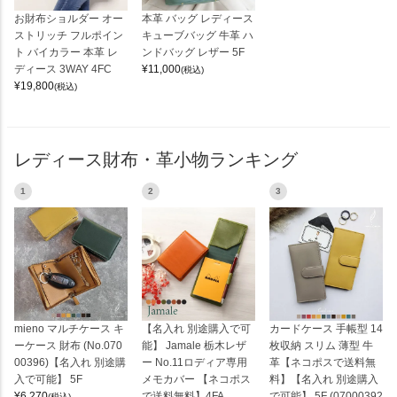
お財布ショルダー オー
本革 バッグ レディース
ストリッチ フルポイン
キューブバッグ 牛革 ハ
ト バイカラー 本革 レ
ンドバッグ レザー 5F
ディース 3WAY 4FC
¥
11,000
(税込)
¥
19,800
(税込)
レディース財布・革小物ランキング
1
2
3
mieno マルチケース キ
【名入れ 別途購入で可
カードケース 手帳型 14
ーケース 財布 (No.070
能】 Jamale 栃木レザ
枚収納 スリム 薄型 牛
00396)【名入れ 別途購
ー No.11ロディア専用
革【ネコポスで送料無
入で可能】 5F
メモカバー 【ネコポス
料】【名入れ 別途購入
¥
6,270
で送料無料】4FA
で可能】 5F (07000392
(税込)