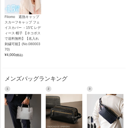
Filomo 遮熱キャップ
スカーフキャップ フェ
イスカバー －15℃ レデ
ィース 帽子 【ネコポス
で送料無料】【名入れ
刺繍可能】(No.080003
70)
¥
4,000
(税込)
メンズバッグランキング
1
2
3