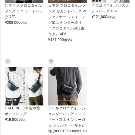
ヒマラヤ クロコダイル
日本製 クロコダイル メ
クロコダイル メンズ ボ
メンズ ミニ トートバッ
ンズ セカンドバッグ W
ディバッグ 4FA
グ 4FA
ファスナー シャイニン
¥
121,000
(税込)
¥
209,000
グ加工 センター取り
(税込)
『クロコダイル保証書
付き』 4FA
¥
187,000
(税込)
4
5
HALEINE 日本製 横型
ナイルクロコダイル シ
ボディバッグ
ョルダーバッグ メンズ
¥
19,800
マット加工 センター取
(税込)
り ショルダーベルト2
種 (06001969-mens-1r)