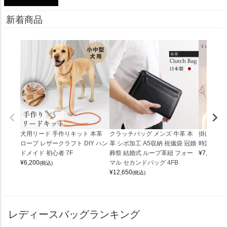
新着商品
犬用リード 手作りキット 本革
クラッチバッグ メンズ 牛革 本
掛け時計 
ロープ レザークラフト DIY ハン
革 シボ加工 A5収納 祝儀袋 冠婚
時計 (0900
ドメイド 初心者 7F
葬祭 結婚式 ループ革紐 フォー
¥
7,150
(税
¥
6,200
マル セカンドバッグ 4FB
(税込)
¥
12,650
(税込)
レディースバッグランキング