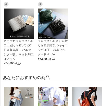
4
5
ヒマラヤ クロコダイル
クロコダイル メンズ 折
二つ 折り財布 メンズ
り財布 日本製 シャイニ
日本製 無双 一枚革 セ
ング 加工 一枚革 セン
ンター取り マット 加工
ター取り 4FA
JRA 4FA
¥
63,800
(税込)
¥
74,800
(税込)
あなたにおすすめの商品