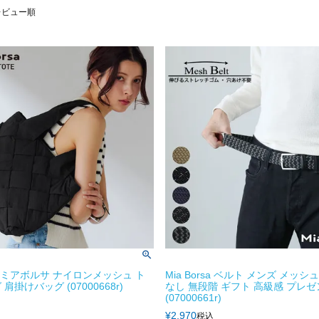
レビュー順
rsa ミアボルサ ナイロンメッシュ ト
Mia Borsa ベルト メンズ メッシ
肩掛けバッグ (07000668r)
なし 無段階 ギフト 高級感 プレゼ
(07000661r)
¥
2,970
税込