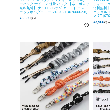
Mia Borsa サコッシュ レディース ショルダ
Mia Bo
ーバッグ ナイロン 軽量 バッグ 【ネコポスで
ディース 
送料無料】 ナイロンバッグ アウトドア スト
送料無料】
ラップホルダー ステンレス 7F (07000620r)
ホショルダ
ス 7F (070
¥
3,630
税込
¥
3,960
税込