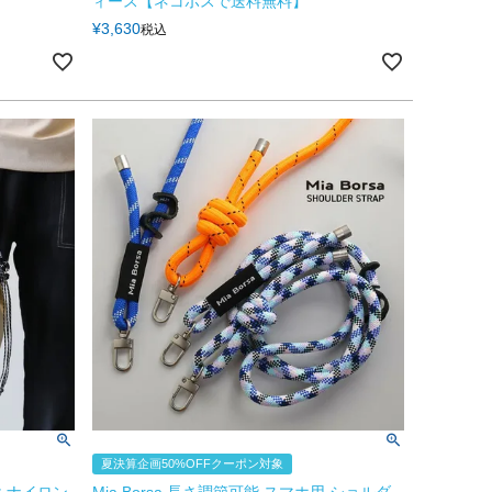
ィース【ネコポスで送料無料】
¥
3,630
税込
夏決算企画50%OFFクーポン対象