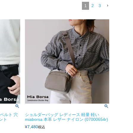
1
2
3
ュベルト 穴
ショルダーバッグ レディース 軽量 軽い
ント
miaborsa 本革 レザー ナイロン (07000654r)
¥
7,480
税込