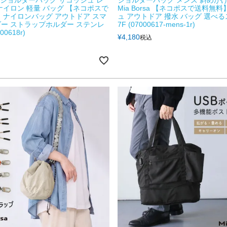
rsa ショルダーバッグ サコッシュ レ
ショルダーバッグ メンズ 斜めがけ
ナイロン 軽量 バッグ 【ネコポスで
Mia Borsa 【ネコポスで送料無
 ナイロンバッグ アウトドア スマ
ュ アウトドア 撥水 バッグ 選べ
ー ストラップホルダー ステンレ
7F (07000617-mens-1r)
00618r)
¥
4,180
税込