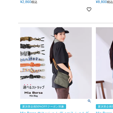
¥
2,860
¥
8,800
税込
税込
夏決算企画50%OFFクーポン対象
夏決算企画5