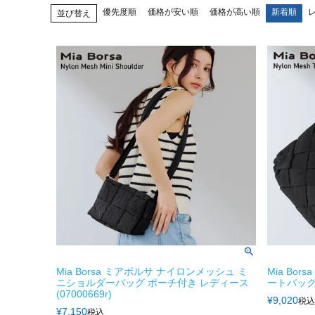
優先度順
価格が安い順
価格が高い順
新着順
並び替え
Mia Borsa ミアボルサ ナイロンメッシュ ミ
Mia Bo
ニショルダーバッグ ポーチ付き レディース
ートバッグ 
(07000669r)
¥
9,020
税込
¥
7,150
税込