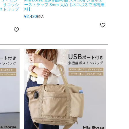
 ナイロン
Mia Borsa 長さ調節可能 スマホ用 ショルダ
料】 サコッシ
ーストラップ 8mm 太め【ネコポスで送料無
るストラップ
料】
¥
2,420
税込